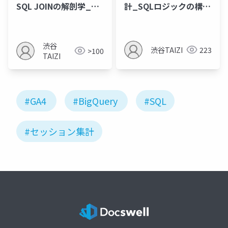
SQL JOINの解剖学_正
計_SQLロジックの構造
確なセッション集計を
的解剖
保証する「1対1」のデ
ータ・ブループリント
渋谷
渋谷TAIZI
223
>100
TAIZI
#GA4
#BigQuery
#SQL
#セッション集計