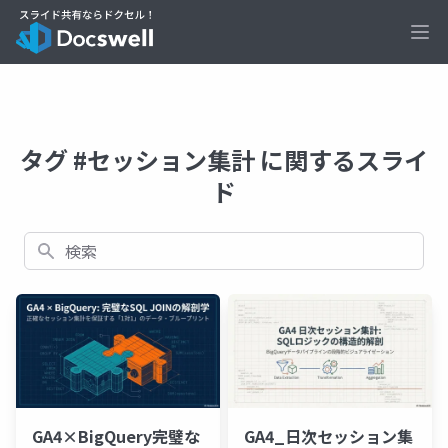
Ope
タグ #セッション集計 に関するスライ
ド
検索
GA4×BigQuery完璧な
GA4_日次セッション集