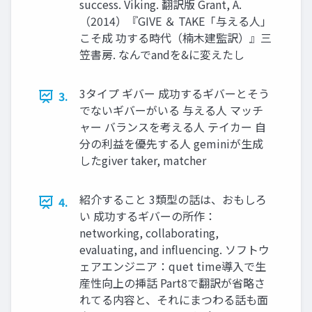
success. Viking. 翻訳版 Grant, A.
（2014）『GIVE ＆ TAKE「与える人」
こそ成 功する時代（楠木建監訳）』三
笠書房. なんでandを&に変えたし
3タイプ ギバー 成功するギバーとそう
3.
でないギバーがいる 与える人 マッチ
ャー バランスを考える人 テイカー 自
分の利益を優先する人 geminiが生成
したgiver taker, matcher
紹介すること 3類型の話は、おもしろ
4.
い 成功するギバーの所作：
networking, collaborating,
evaluating, and influencing. ソフトウ
ェアエンジニア：quet time導入で生
産性向上の挿話 Part8で翻訳が省略さ
れてる内容と、それにまつわる話も面