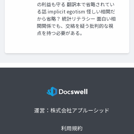
の利益も守る 翻訳本で省略されてい
る話 implicit egotism 怪しい相関だ
から省略？ 統計リテラシー 面白い相
関関係でも、交絡を疑う批判的な視
点を持つ必要がある。
運営：株式会社アプルーシッド
利用規約