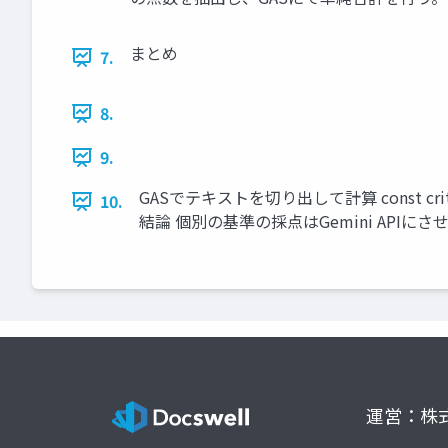
まとめ
7.
8.
9.
GASでテキストを切り出して計算 const criteriaPatter
10.
結論 個別の基準の採点はGemini APIに
運営：株