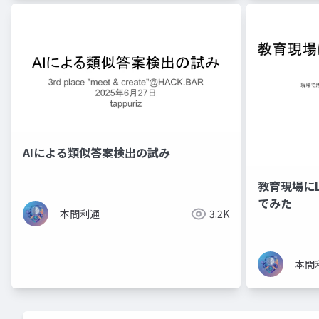
AIによる類似答案検出の試み
教育現場に
でみた
本間利通
3.2K
本間