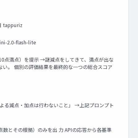
tappuriz
flash-lite
：10点満点）を提示 →謎減点をしてきて、満点が出な
ない。 個別の評価結果を最終的な一つの総合スコア
による減点・加点は行わないこと」 →上記プロンプト
点数とその根拠）のみを出 力 APIの応答から各基準