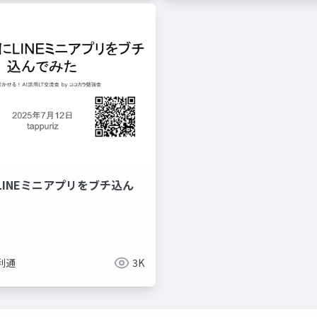
LINEミニアプリをブチ込ん
利通
3K