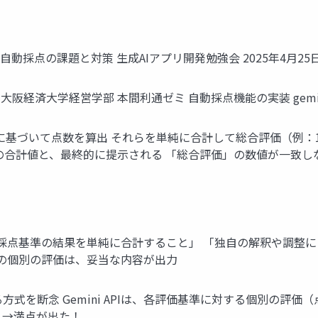
te) を用いた自動採点の課題と対策 生成AIアプリ開発勉強会 2025年4月25日 
経済大学経営学部 本間利通ゼミ 自動採点機能の実装 gemini-2.0-
価基準に基づいて点数を算出 それらを単純に合計して総合評価（例
の合計値と、最終的に提示される 「総合評価」の数値が一致し
各採点基準の結果を単純に合計すること」 「独自の解釈や調整
準の個別の評価は、妥当な内容が出力
方式を断念 Gemini APIは、各評価基準に対する個別の評価（
 →満点が出た！