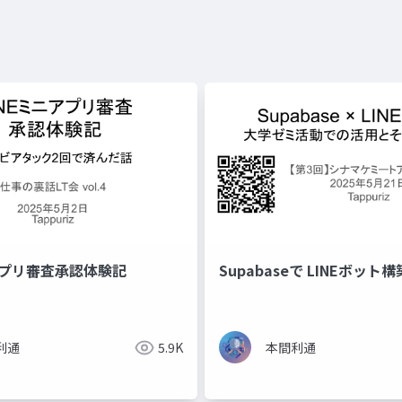
アプリ審査承認体験記
Supabaseで LINEボット
利通
5.9K
本間利通