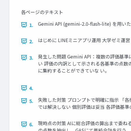
各ページのテキスト
Gemini API (gemini-2.0-flash-li
1.
はじめに LINEミニアプリ運用 大学ゼミ運営 大阪
2.
発生した問題 Gemini API：複数の評
3.
い 評価の内訳として示される各基準の点数
に集約することができていな い。
4.
失敗した対策 プロンプトで明確に指示 「
5.
では解決しない 個別評価は妥当 各評価基
現時点の対策 AIに総合評価の算出まで委ねる
6.
の点数を抽出し、GASにて単純合計を行う。