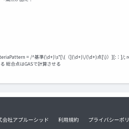
n = /^基準(\d+)\s*[\(（](\d+)\/(\d+)点[\)）][:：]/; return s
させる 総合点はGASで計算させる
式会社アプルーシッド
利用規約
プライバシーポ