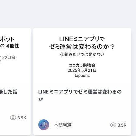
構築した話
LINEミニアプリでゼミ運営は変わるの
か
3.9K
本間利通
3.5K