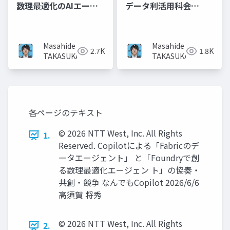
数理最適化のAIエージ
データ利活用科会
ェントを作ってみた話
_Dify×Streamlitによ
ー数理最適化とLLMの
るAIエージェント活用
役割の理解と共存戦略
の模索
Masahide
Masahide
2.7K
1.8K
ー
TAKASUKA
TAKASUKA
各ページのテキスト
© 2026 NTT West, Inc. All Rights
1.
Reserved. Copilotによる「Fabricのデ
ータエージェント」 と「Foundryで創
る数理最適化エージェン ト」の協奏・
共創・競争 なんでもCopilot 2026/6/6
高須賀 将秀
© 2026 NTT West, Inc. All Rights
2.