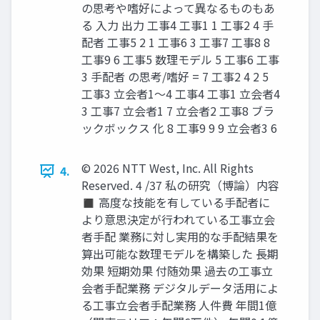
の思考や嗜好によって異なるものもあ
る 入力 出力 工事4 工事1 1 工事2 4 手
配者 工事5 2 1 工事6 3 工事7 工事8 8
工事9 6 工事5 数理モデル 5 工事6 工事
3 手配者 の思考/嗜好 = 7 工事2 4 2 5
工事3 立会者1～4 工事4 工事1 立会者4
3 工事7 立会者1 7 立会者2 工事8 ブラ
ックボックス 化 8 工事9 9 9 立会者3 6
© 2026 NTT West, Inc. All Rights
4.
Reserved. 4 /37 私の研究（博論）内容
◼ 高度な技能を有している手配者に
より意思決定が行われている工事立会
者手配 業務に対し実用的な手配結果を
算出可能な数理モデルを構築した 長期
効果 短期効果 付随効果 過去の工事立
会者手配業務 デジタルデータ活用によ
る工事立会者手配業務 人件費 年間1億