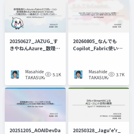
20250627_JAZUG_す
20260805_なんでも
きやねんAzure_数理最
Copilot_Fabric使いの
適化×Azure×Fabric
ための Snowflake
のコラボレーション_数
Cortex Agents 全部乗
理最適化をより身近な
せ 〜Copilotから呼
Masahide
Masahide
5.1K
3.7K
ものにするために_ー万
ぶ・Agent 365で管
TAKASUKA
TAKASUKA
博訪問ルート最適化サ
理・Fabricと使い分け
ービスを作ってみたー
る〜
20251205_AOAIDevDayOsaka_
20250328_Jagu'e'r_