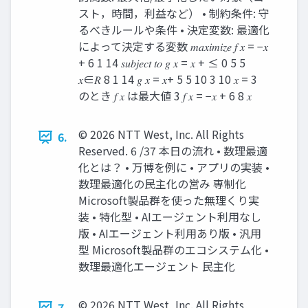
スト，時間，利益など） • 制約条件: 守
るべきルールや条件 • 決定変数: 最適化
によって決定する変数 𝑚𝑎𝑥𝑖𝑚𝑖𝑧𝑒 𝑓 𝑥 = −𝑥
+ 6 1 14 𝑠𝑢𝑏𝑗𝑒𝑐𝑡 𝑡𝑜 𝑔 𝑥 = 𝑥 + ≤ 0 5 5
𝑥∈𝑅 8 1 14 𝑔 𝑥 = 𝑥+ 5 5 10 3 10 𝑥 = 3
のとき 𝑓 𝑥 は最大値 3 𝑓 𝑥 = −𝑥 + 6 8 𝑥
© 2026 NTT West, Inc. All Rights
6.
Reserved. 6 /37 本日の流れ • 数理最適
化とは？ • 万博を例に • アプリの実装 •
数理最適化の民主化の営み 専制化
Microsoft製品群を使った無理くり実
装 • 特化型 • AIエージェント利用なし
版 • AIエージェント利用あり版 • 汎用
型 Microsoft製品群のエコシステム化 •
数理最適化エージェント 民主化
© 2026 NTT West, Inc. All Rights
7.