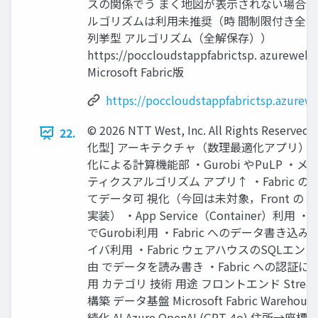
スの関係でう まく地図が表示されない場合あ
ルゴリズムは利用未推奨（時 間制限付き全
列挙型 アルゴリズム（全解保存））
https://poccloudstappfabrictsp. azurewebsi
Microsoft Fabric版
https://poccloudstappfabrictsp.azurewe
© 2026 NTT West, Inc. All Rights Reserved. 
22.
化型] アーキテクチャ（数理最適化アプリ） 
化による計算機能部 ・Gurobi やPuLP ・
ティクスアルゴリズム アプリ↑ ・Fabric 
てデータ可 視化（今回は未対象，Front の Stre
実装） ・App Service（Container）利用
でGurobi利用 ・Fabric へのデータ書き込みで
イバ利用 ・Fabric ウェアハウスのSQLエン
由 でデータを読み書き ・Fabric への認証にEnt
用 カテゴリ 技術 用途 フロントエンド Streamli
構築 データ基盤 Microsoft Fabric Wareho
続化 AI Azure OpenAI (GPT-4o) 住所→座