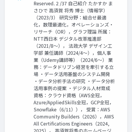
Reserved. 2 /37 自己紹介 たかすか ま
さひで 高須賀 将秀 博士（情報学）
（2023/3） 研究分野：組合せ最適
化，数理最適化，オペレーションズ・
リサーチ（OR），グラフ理論 所属：
NTT西日本 デジタル改革推進部
（2021/8～）， 法政大学 デザイン工
学部 兼任講師（2024/4～），個人事
業（Udemy講師等）（2024/6～） 業
務：データドリブン経営を牽引する立
場 ・データ活用基盤のシステム開発
・データ分析手法の研究 ・データ分析
活用事例の提案 ・デジタル人材育成
資格：クラウド資格（AWS全冠，
Azure/AppliedSkills全冠，GCP全冠，
Snowflake（6/11））， 受賞：AWS
Community Builders（2026），AWS
All Certifications Engineers（2024,
2025）， 高須賀将秀のホームページ