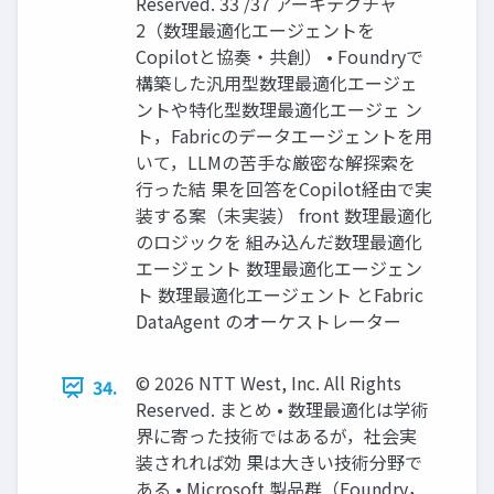
Reserved. 33 /37 アーキテクチャ
2（数理最適化エージェントを
Copilotと協奏・共創） • Foundryで
構築した汎用型数理最適化エージェ
ントや特化型数理最適化エージェ ン
ト，Fabricのデータエージェントを用
いて，LLMの苦手な厳密な解探索を
行った結 果を回答をCopilot経由で実
装する案（未実装） front 数理最適化
のロジックを 組み込んだ数理最適化
エージェント 数理最適化エージェン
ト 数理最適化エージェント とFabric
DataAgent のオーケストレーター
© 2026 NTT West, Inc. All Rights
34.
Reserved. まとめ • 数理最適化は学術
界に寄った技術ではあるが，社会実
装されれば効 果は大きい技術分野で
ある • Microsoft 製品群（Foundry，