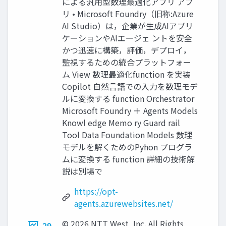
による汎用型数理最適化アプリ アプ
リ • Microsoft Foundry（旧称:Azure
AI Studio）は，企業が生成AIアプリ
ケーションやAIエージェ ントを安全
かつ迅速に構築，評価，デプロイ，
監視するための統合プラットフォー
ム View 数理最適化function を実装
Copilot 自然言語での入力を数理モデ
ルに変換する function Orchestrator
Microsoft Foundry ＋ Agents Models
Knowl edge Memo ry Guard rail
Tool Data Foundation Models 数理
モデルを解くためのPyhon プログラ
ムに変換する function 詳細の技術解
説は別場で
https://opt-
agents.azurewebsites.net/
© 2026 NTT West, Inc. All Rights
29.