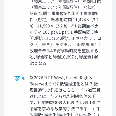
（関東エリア：年間6万件） 年間0.1億
（関東エリア：年間6万件）（想定）
品質 年間工事事故5件 年間工事事故0
件（想定） 総移動時間 11,424 s（3.2
h） 11,593 s（3.2 h）※1 総割当ペナ
ルティ 163 pt 81 pt※1 手配時間 3時
間2回/1日 5分×2回/1日 やり方 アナロ
グ（手書き） デジタル 手配結果 ※1：
数理モデル4で総移動時間を重視する
と, 総合移動時間10,697 s, 総品質146
ptとなる.
© 2026 NTT West, Inc. All Rights
5.
Reserved. 5 /37 数理最適化とは？ 数
理最適化の詳細はこちら↑ ↑ • 数理最
適化とは，与えられた制約条件の下
で，目的関数を最大化ま たは最小化す
る解を求める数学的手法である． • 目
的関数: 最大化/最小化したい対象（コ