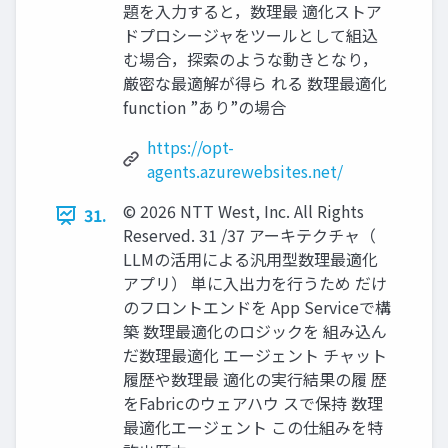
題を入力すると，数理最 適化ストア
ドプロシージャをツールとして組込
む場合，探索のような動きとなり，
厳密な最適解が得ら れる 数理最適化
function ”あり”の場合
https://opt-
agents.azurewebsites.net/
© 2026 NTT West, Inc. All Rights
31.
Reserved. 31 /37 アーキテクチャ（
LLMの活用による汎用型数理最適化
アプリ） 単に入出力を行うため だけ
のフロントエンドを App Serviceで構
築 数理最適化のロジックを 組み込ん
だ数理最適化 エージェント チャット
履歴や数理最 適化の実行結果の履 歴
をFabricのウェアハウ スで保持 数理
最適化エージェント この仕組みを特