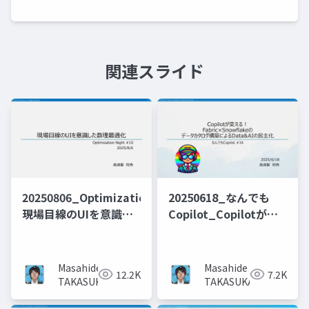
関連スライド
20250806_OptimizationNight_
20250618_なんでも
現場目線のUIを意識し
Copilot_Copilotが変
た数理最適化_投影用
える！
Fabric×Snowflakeの
データカタログ構築に
Masahide
Masahide
12.2K
7.2K
よるData&AIの民主化
TAKASUKA
TAKASUKA