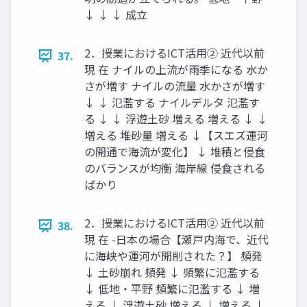
↓ ↓ ↓ 成立
2．授業におけるICT活用② 近代以前
37.
現 在 ナイルの上流が雨季になる 水か
さが増す ナイルの流量 水かさが増す
↓ ↓ 氾濫する ナイルデルタ 氾濫す
る ↓ ↓ 浮遊土砂 増える 増える ↓ ↓
増える 堆砂量 増える ↓【スエズ運河
の開通で海流が変化】 ↓ 堆積と侵食
のバランスが均衡 海岸線 侵食される
ばかり
2．授業におけるICT活用② 近代以前
38.
現 在 -日本の場合【瀬戸内海で、近代
に海峡や運河が開削された？】 頻発
↓ 土砂崩れ 頻発 ↓ 頻繁に氾濫する
↓ 低地・平野 頻繁に氾濫する ↓ 増
える ↓ 浮遊土砂 増える ↓ 増える ↓