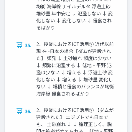
均衡 海岸線 ナイルデルタ 浮遊土砂
堆砂量 年中安定 ↓ 氾濫しない ↓ 変
化しない ↓ 変化しない ↓ 侵食され
るばかり
2．授業におけるICT活用② 近代以前
35.
現 在 -日本の場合【ダムが建設され
た】 頻発 ↓ 土砂崩れ 頻度は少ない
↓ 頻繁に氾濫する ↓ 低地・平野 氾
濫は少ない ↓ 増える ↓ 浮遊土砂 変
化しない ↓ 増える ↓ 堆砂量 変化し
ない ↓ 堆積と侵食のバランスが均衡
海岸線 侵食されるばかり
2．授業におけるICT活用② 【ダムが
36.
建設された】 エジプトでも日本で
も、 土砂崩れ ↓ ↓ 論理正しく、説
明の筋道が立てられる。 低地・平野