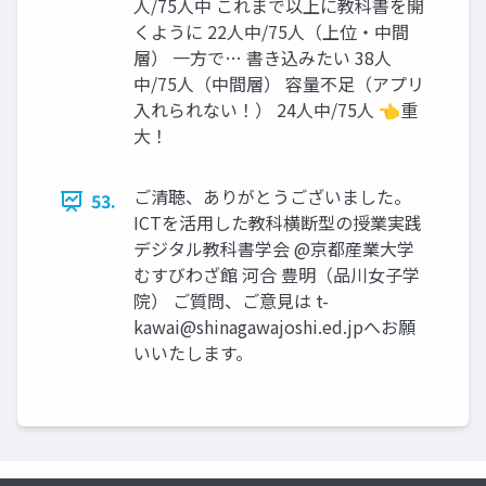
人/75人中 これまで以上に教科書を開
くように 22人中/75人（上位・中間
層） 一方で… 書き込みたい 38人
中/75人（中間層） 容量不足（アプリ
入れられない！） 24人中/75人 👈重
大！
ご清聴、ありがとうございました。
53.
ICTを活用した教科横断型の授業実践
デジタル教科書学会 @京都産業大学
むすびわざ館 河合 豊明（品川女子学
院） ご質問、ご意見は
t-
kawai@shinagawajoshi.ed.jp
へお願
いいたします。