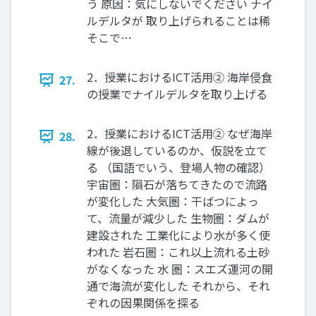
う 原因：気にしないでください ナイ
ルデルタが 取り上げられることは稀
そこで…
2．授業におけるICT活用② 海岸侵食
27.
の授業でナイルデルタを取り上げる
2．授業におけるICT活用② なぜ海岸
28.
線が後退しているのか、仮説を立て
る （国語でいう、登場人物の確認）
宇宙圏：隕石が落ちてきたので流路
が変化した 大気圏：干ばつによっ
て、流量が減少した 生物圏：ダムが
建設された 工業化により水が多く使
われた 岩石圏：これ以上流れる土砂
がなくなった 水 圏：スエズ運河の開
通で海流が変化した それから、それ
ぞれの因果関係を探る