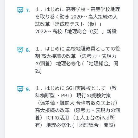
１．はじめに 高等学校・高等学校地理
7.
を取り巻く動き 2020〜 高大接続の入
試改革「達成度テスト（仮）」
2022〜 高校「地理総合（仮）」新設
１．はじめに 高校地理教員としての役
8.
割 高大接続の改革 （思考力・表現力
の涵養） 地理必修化 (「地理総合」開
設)
１．はじめに SGH実践校として （教
9.
科横断型 ・PBL） 現行の受験対策
（偏差値・難関大 合格者数の底上げ）
高大接続の改革 （思考力・表現力の涵
養） ICTの活用 （１人１台のiPad所
有） 地理必修化 (「地理総合」開設)