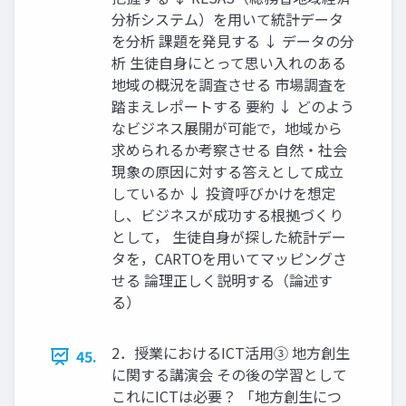
分析システム）を用いて統計データ
を分析 課題を発見する ↓ データの分
析 生徒自身にとって思い入れのある
地域の概況を調査させる 市場調査を
踏まえレポートする 要約 ↓ どのよう
なビジネス展開が可能で，地域から
求められるか考察させる 自然・社会
現象の原因に対する答えとして成立
しているか ↓ 投資呼びかけを想定
し、ビジネスが成功する根拠づくり
として， 生徒自身が探した統計デー
タを，CARTOを用いてマッピングさ
せる 論理正しく説明する（論述す
る）
2．授業におけるICT活用③ 地方創生
45.
に関する講演会 その後の学習として
これにICTは必要？ 「地方創生につ