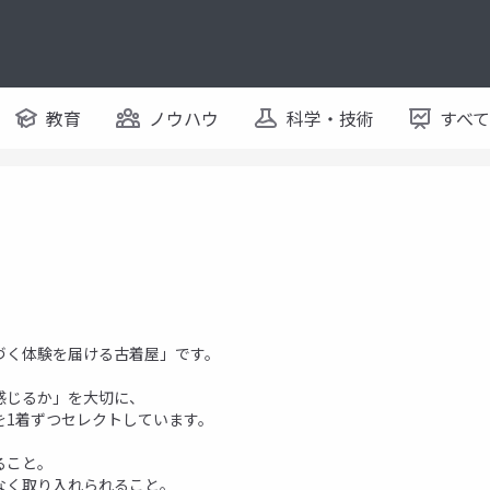
教育
ノウハウ
科学・技術
すべ
づく体験を届ける古着屋」です。
感じるか」を大切に、
を1着ずつセレクトしています。
ること。
なく取り入れられること。