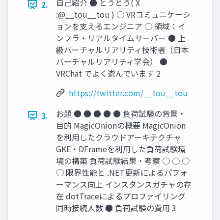
自己紹介 ● とうとう( X
2.
:@__tou__tou ) ○ VRコミュニケーシ
ョンを支えるエンジニア ○ 領域：イ
ンフラ・リアルタイムサーバー ● 上
級バーチャルリアリティ技術者（日本
バーチャルリアリティ学会） ●
VRChat でよく遊んでいます 2
https://twitter.com/__tou__tou
お題 ● ● ● ● ● 負荷試験の背景・
3.
目的 MagicOnionの概要 MagicOnion
を利用したクラウドアーキテクチャ
GKE・DFrameを利用した負荷試験環
境の構築 負荷試験結果・考察 ○ ○ ○
○ 限界性能と .NET更新によるパフォ
ーマンス向上 インスタンスガチャの存
在 dotTraceによるプロファイリング
同時接続人数 ● 負荷試験の費用 3