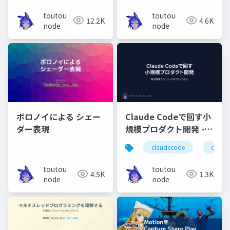
toutou
toutou
12.2K
4.6K
node
node
ボロノイによる シェー
Claude Codeで回す小
ダー表現
規模プロダクト開発 -
要求整理からリリース
claudecode
claude
までやってみた
toutou
toutou
4.5K
1.3K
node
node