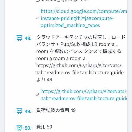
https://cloud.google.com/compute/vm-
instance-pricing?hl=ja#compute-
optimized_machine_types
クラウドアーキテクチャの見直し：ロード
48.
バランサ + Pub/Sub 構成 LB room a 1
room を複数のインス タンスで構成する
room a room a room a
https://github.com/Cysharp/AlterNats?
tab=readme-ov-file#architecture-guide
より 48
https://github.com/Cysharp/AlterNats?
tab=readme-ov-file#architecture-guide
負荷試験の費用 49
49.
費用 50
50.