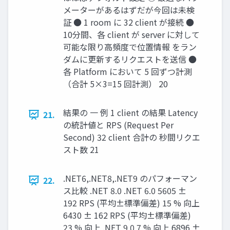
メーターがあるはずだが今回は未検
証 ● 1 room に 32 client が接続 ●
10分間、各 client が server に対して
可能な限り高頻度で位置情報 をラン
ダムに更新するリクエストを送信 ●
各 Platform において 5 回ずつ計測
（合計 5×3=15 回計測） 20
結果の 一 例 1 client の結果 Latency
21.
の統計値と RPS (Request Per
Second) 32 client 合計の 秒間リクエ
スト数 21
.NET6,.NET8,.NET9 のパフォーマン
22.
ス比較 .NET 8.0 .NET 6.0 5605 ±
192 RPS (平均±標準偏差) 15 % 向上
6430 ± 162 RPS (平均±標準偏差)
23 % 向上 .NET 9.0 7 % 向上 6896 ±