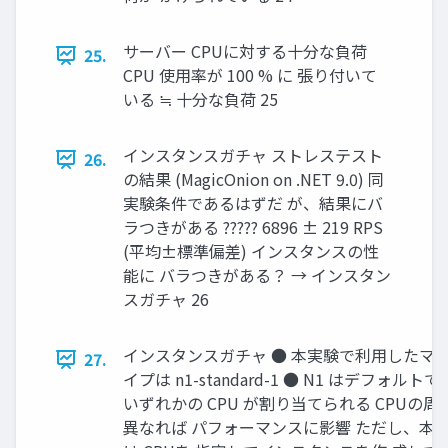
サーバー CPUに対する十分な負荷
25.
CPU 使用率が 100 % に 張り付いて
いる ≒ 十分な負荷 25
インスタンスガチャ ストレステスト
26.
の結果 (MagicOnion on .NET 9.0) 同
実験条件であるはずだ が、結果にバ
ラつきがある ????? 6896 ± 219 RPS
(平均±標準偏差) インスタンスの性
能に バラつきがある？ → インスタン
スガチャ 26
インスタンスガチャ ● 本実験で利用したマ
27.
イプは n1-standard-1 ● N1 はデフォルト
いずれかの CPU が割り当てられる CPUの周
異なれば パフォーマンスに影響 ただし、本