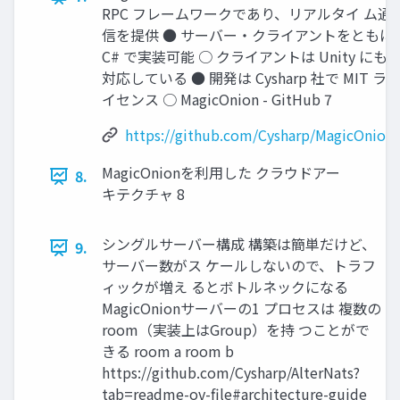
RPC フレームワークであり、リアルタイ ム通
信を提供 ● サーバー・クライアントをともに
C# で実装可能 ○ クライアントは Unity にも
対応している ● 開発は Cysharp 社で MIT ラ
イセンス ○ MagicOnion - GitHub 7
https://github.com/Cysharp/MagicOnion
MagicOnionを利用した クラウドアー
8.
キテクチャ 8
シングルサーバー構成 構築は簡単だけど、
9.
サーバー数がス ケールしないので、トラフ
ィックが増え るとボトルネックになる
MagicOnionサーバーの1 プロセスは 複数の
room（実装上はGroup）を持 つことがで
きる room a room b
https://github.com/Cysharp/AlterNats?
tab=readme-ov-file#architecture-guide