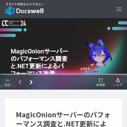
Ope
MagicOnionサーバーのパフォ
ーマンス調査と.NET更新によ