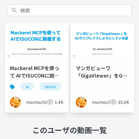
検索
Mackerel MCPを使っ
マンガビューワ
て AIでISUCONに挑戦
「GigaViewer」をGo
する
でリプレイスしようと
ai
isucon
mcp
している話
momochi
1.4K
momochi
35.6K
このユーザの動画一覧