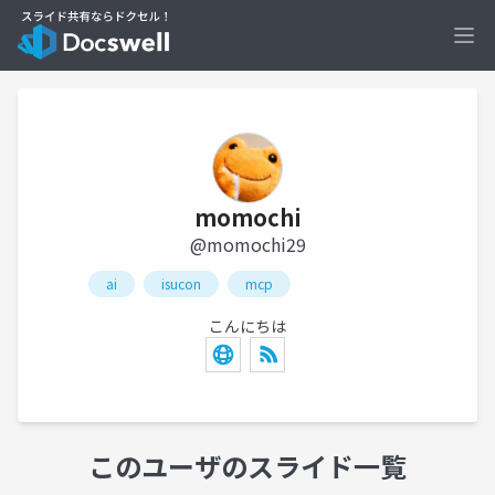
Ope
momochi
@momochi29
ai
isucon
mcp
こんにちは
このユーザのスライド一覧