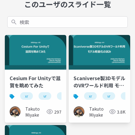
このユーザのスライド一覧
検索
Cesium For Unityで滋
Scaniverse製3Dモデル
賀を眺めてみた
のVRワールド利用 モデ
ル軽量化の試み
xr
vr
unity
cesium
xr
vr
plateau
scani
Takuto
Takuto
297
3.8K
Miyake
Miyake