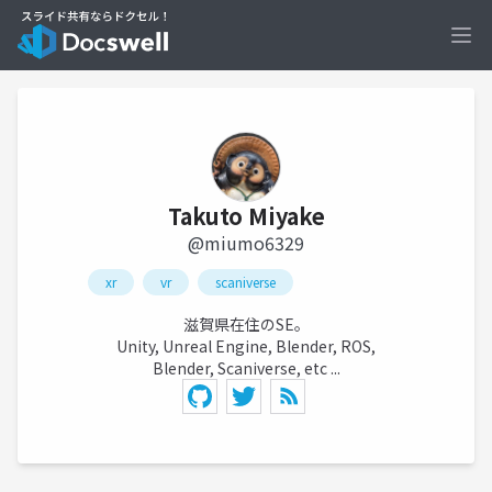
Ope
Takuto Miyake
@miumo6329
xr
vr
scaniverse
滋賀県在住のSE。
Unity, Unreal Engine, Blender, ROS,
Blender, Scaniverse, etc ...