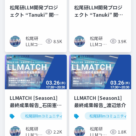
松尾研LLM開発プロジ
松尾研LLM開発プロジ
ェクト “Tanuki” 開発
ェクト “Tanuki” 開発
報告会 Vol.3
報告会 Vol.2
松尾研
松尾研
8.5K
3.9K
LLMコミ
LLMコミ
ュニティ
ュニティ
LLMATCH [Season1]
LLMATCH [Season1]
最終成果報告_石田憲太
最終成果報告_渡辺悠介
郎
松尾研llmコミュニティ
llmatch
松尾研llmコミュニティ
医療
松尾研
松尾研
2.2K
1.8K
LLMコミ
LLMコミ