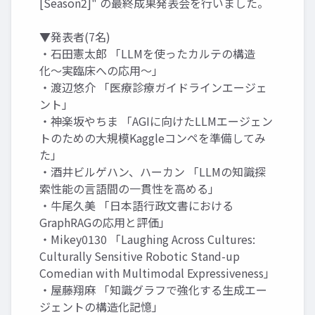
[Season2]" の最終成果発表会を行いました。
▼発表者(7名)
・石田憲太郎 「LLMを使ったカルテの構造
化〜実臨床への応用〜」
・渡辺悠介 「医療診療ガイドラインエージェ
ント」
・神楽坂やちま 「AGIに向けたLLMエージェン
トのための大規模Kaggleコンペを準備してみ
た」
・酒井ビルゲハン、ハーカン 「LLMの知識探
索性能の言語間の一貫性を高める」
・牛尾久美 「日本語行政文書における
GraphRAGの応用と評価」
・Mikey0130 「Laughing Across Cultures:
Culturally Sensitive Robotic Stand-up
Comedian with Multimodal Expressiveness」
・屋藤翔麻 「知識グラフで強化する生成エー
ジェントの構造化記憶」