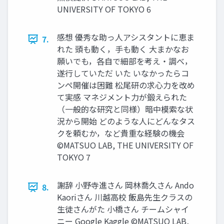
UNIVERSITY OF TOKYO 6
感想 優秀な助っ人アシスタントに恵ま
7.
れた 頭も動く，手も動く 大まかなお
願いでも，各自で細部を考え・調べ，
遂行していただ いた いなかったらコ
ンペ開催は困難 松尾研の求心力を改め
て実感 マネジメント力が鍛えられた
（一般的な研究と同様）暗中模索な状
況から開始 どのような人にどんなタス
クを頼むか，など貴重な経験の機会
©︎MATSUO LAB, THE UNIVERSITY OF
TOKYO 7
謝辞 小野寺進さん 岡林喬久さん Ando
8.
Kaoriさん 川越高校 飯島先生クラスの
生徒さんがた 小橋さん チームシャイ
ニー Google Kaggle ©︎MATSUO LAB,