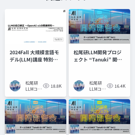
2024Fall 大規模言語モ
松尾研LLM開発プロジ
デル(LLM)講座 特別
ェクト “Tanuki” 開発
回：LLMの自己修正〜
報告会 Vol.1
OpenAI o1 の関連研
究〜
松尾研
松尾研
18.8K
16.4K
LLMコミ
LLMコミ
ュニティ
ュニティ