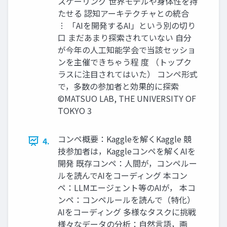
スケーリング 世界モデルや身体性を持
たせる 認知アーキテクチャとの統合
︙ 「AIを開発するAI」という別の切り
口 まだあまり探索されていない 自分
が今年の人工知能学会で当該セッショ
ンを主催できちゃう程 度 （トップク
ラスに注目されてはいた） コンペ形式
で，多数の参加者と効果的に探索
©︎MATSUO LAB, THE UNIVERSITY OF
TOKYO 3
コンペ概要：Kaggleを解くKaggle 競
4.
技参加者は，Kaggleコンペを解くAIを
開発 既存コンペ：人間が，コンペルー
ルを読んでAIをコーディング 本コン
ペ：LLMエージェント等のAIが， 本コ
ンペ：コンペルールを読んで（特化）
AIをコーディング 多様なタスクに挑戦
様々なデータの分析：自然言語，画