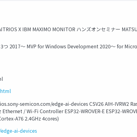
AITRIOS X IBM MAXIMO MONITOR ハンズオンセミナー MATSUOKA
つ 2017～ MVP for Windows Development 2020～ for Microsof
ml
.html
os.sony-semicon.com/edge-ai-devices CSV26 AIH-IVRW2 Ras
Hz Ethernet / Wi-Fi Controller ESP32-WROVER-E ESP32-WROVE
Cortex-A76 2.4GHz 4cores)
/edge-ai-devices