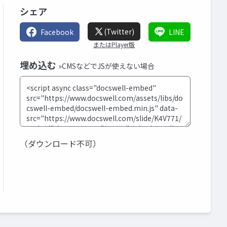
シェア
(Twitter)
Facebook
LINE
またはPlayer版
埋め込む
»CMSなどでJSが使えない場合
（ダウンロード不可）