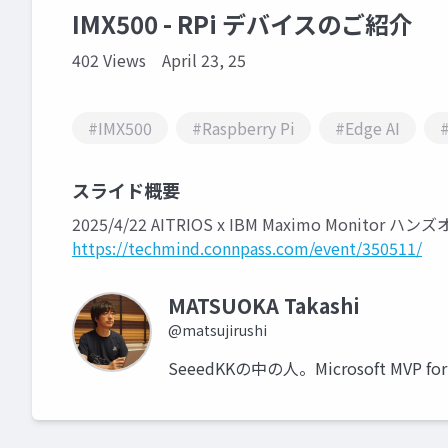
IMX500 - RPi デバイスのご紹介
402 Views
April 23, 25
#IMX500
#Raspberry Pi
#Edge AI
スライド概要
2025/4/22 AITRIOS x IBM Maximo Monitor 
https://techmind.connpass.com/event/350511/
MATSUOKA Takashi
@matsujirushi
SeeedKKの中の人。Microsoft MVP for I