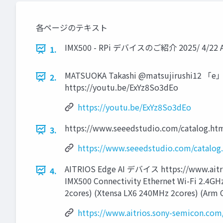
各ページのテキスト
IMX500 - RPi デバイスのご紹介 2025/ 4/22 
1.
MATSUOKA Takashi @matsujirushi12 「e」3
2.
https://youtu.be/ExYz8So3dEo
https://youtu.be/ExYz8So3dEo
https://www.seeedstudio.com/catalog.ht
3.
https://www.seeedstudio.com/catalog
AITRIOS Edge AI デバイス https://www.aitri
4.
IMX500 Connectivity Ethernet Wi-Fi 2.4G
2cores) (Xtensa LX6 240MHz 2cores) (Arm 
https://www.aitrios.sony-semicon.com