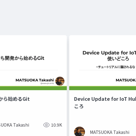
ら始めるGit
Device Update for IoT
ころ
UOKA Takashi
10.9K
MATSUOKA Takashi