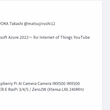
 Takashi @matsujirushi12
t Azure 2022～ for Internet of Things YouTube
pberry Pi AI Camera Camera IMX500 IMX500
R-E RasPi 3/4/5 / Zero2W (Xtensa LX6 240MHz