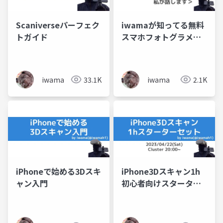
Scaniverseパーフェク
iwamaが知ってる無料
トガイド
スマホフォトグラメト
リの世界
iwama
33.1K
iwama
2.1K
iPhoneで始める3Dスキ
iPhone3Dスキャン1h
ャン入門
初心者向けスターター
セット