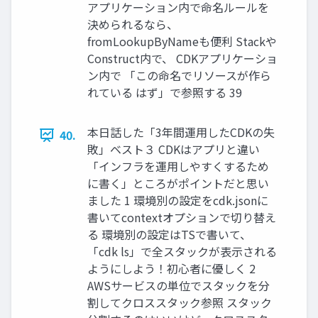
アプリケーション内で命名ルールを
決められるなら、
fromLookupByNameも便利 Stackや
Construct内で、 CDKアプリケーショ
ン内で 「この命名でリソースが作ら
れている はず」で参照する 39
本日話した「3年間運用したCDKの失
40.
敗」ベスト３ CDKはアプリと違い
「インフラを運用しやすくするため
に書く」ところがポイントだと思い
ました 1 環境別の設定をcdk.jsonに
書いてcontextオプションで切り替え
る 環境別の設定はTSで書いて、
「cdk ls」で全スタックが表示される
ようにしよう！初心者に優しく 2
AWSサービスの単位でスタックを分
割してクロススタック参照 スタック