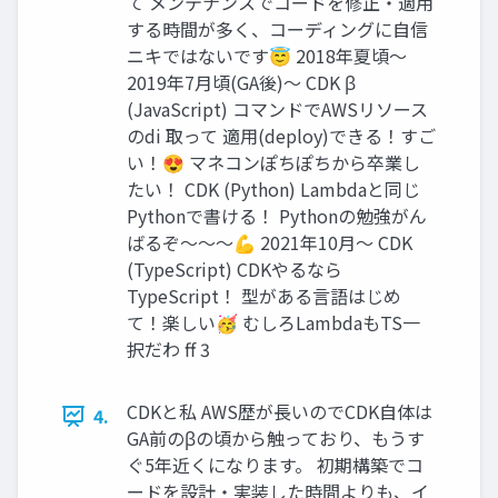
て メンテナンスでコードを修正・適用
する時間が多く、コーディングに自信
ニキではないです😇 2018年夏頃〜
2019年7月頃(GA後)〜 CDK β
(JavaScript) コマンドでAWSリソース
のdi 取って 適用(deploy)できる！すご
い！😍 マネコンぽちぽちから卒業し
たい！ CDK (Python) Lambdaと同じ
Pythonで書ける！ Pythonの勉強がん
ばるぞ〜〜〜💪 2021年10月〜 CDK
(TypeScript) CDKやるなら
TypeScript！ 型がある言語はじめ
て！楽しい🥳 むしろLambdaもTS一
択だわ ff 3
CDKと私 AWS歴が長いのでCDK自体は
4.
GA前のβの頃から触っており、もうす
ぐ5年近くになります。 初期構築でコ
ードを設計・実装した時間よりも、イ