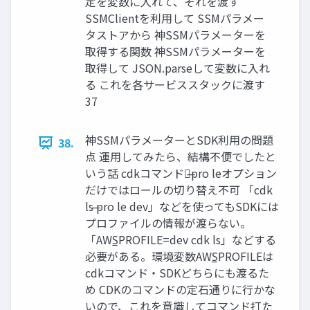
定を変数に入れて、それを渡す
SSMClientを利用して SSMパラメー
タストアから 神SSMパラメーターを
取得する関数 神SSMパラメーターを
取得して JSON.parseして変数に入れ
る これを各サービススタックに渡す
37
神SSMパラメーターとSDK利用の問題
38.
点 運用してみたら、結構不便でしたと
いう話 cdkコマンドの̶pro leオプション
だけではロールの切り替え不可 「cdk
ls ̶pro le dev」などを使ってもSDKには
プロファイルの情報が渡らない。
「AWS̲PROFILE=dev cdk ls」などする
必要がある。環境変数AWS̲PROFILEは
cdkコマンド・SDKどちらにも渡るた
め CDKのコマンドの定石通りに行かな
いので、これを意識してコマンド打た