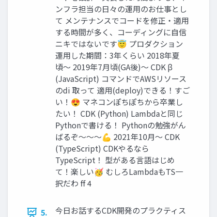
ンフラ担当の日々の運用のお仕事とし
て メンテナンスでコードを修正・適用
する時間が多く、コーディングに自信
ニキではないです😇 プロダクション
運用した期間：3年くらい 2018年夏
頃〜 2019年7月頃(GA後)〜 CDK β
(JavaScript) コマンドでAWSリソース
のdi 取って 適用(deploy)できる！すご
い！😍 マネコンぽちぽちから卒業し
たい！ CDK (Python) Lambdaと同じ
Pythonで書ける！ Pythonの勉強がん
ばるぞ〜〜〜💪 2021年10月〜 CDK
(TypeScript) CDKやるなら
TypeScript！ 型がある言語はじめ
て！楽しい🥳 むしろLambdaもTS一
択だわ ff 4
今日お話するCDK開発のプラクティス
5.