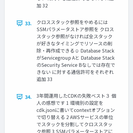
加 32
クロススタック参照をやめるには
33.
SSMパラメータストア参照を クロス
スタック参照がなければ全スタック
が好きなタイミングでリソースの削
除・再作成できる☺ Database Stack
がServicegroup Aと Database Stack
のSecurity Service Bなしでは存在で
きない に対する通信許可をそれぞれ
追加 33
3年間運用したCDKの失敗ベスト３ 個
34.
人の感想です 1 環境別の設定を
cdk.jsonに書いてcontextオプション
で切り替える 2 AWSサービスの単位
でスタックを分割してクロススタッ
ク参照 3 SSMパラメーターストアに