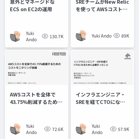
意外とマネージドな
SREチームがNew Relic
ECS on EC2の運用
を使って AWSコスト最
適化に貢献した話
Yuki
Yuki Ando
89K
130.7K
Ando
AWSコストを全体で
インフラエンジニア・
43.75%削減するための
SREを経てCTOになる
コストモニタリング技
ために必要だったこと
術
Yuki
Yuki
72.6K
57.9K
Ando
Ando