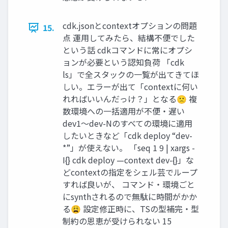
cdk.jsonとcontextオプションの問題
15.
点 運用してみたら、結構不便でした
という話 cdkコマンドに常にオプシ
ョンが必要という認知負荷 「cdk
ls」で全スタックの一覧が出てきてほ
しい。エラーが出て「contextに何い
れればいいんだっけ？」となる🙁 複
数環境への一括適用が不便・遅い
dev1〜dev-Nのすべての環境に適用
したいときなど「cdk deploy “dev-
*”」が使えない。 「seq 1 9 | xargs -
I{} cdk deploy —context dev-{}」な
どcontextの指定をシェル芸でループ
すれば良いが、 コマンド・環境ごと
にsynthされるので無駄に時間がかか
る😩 設定修正時に、TSの型補完・型
制約の恩恵が受けられない 15