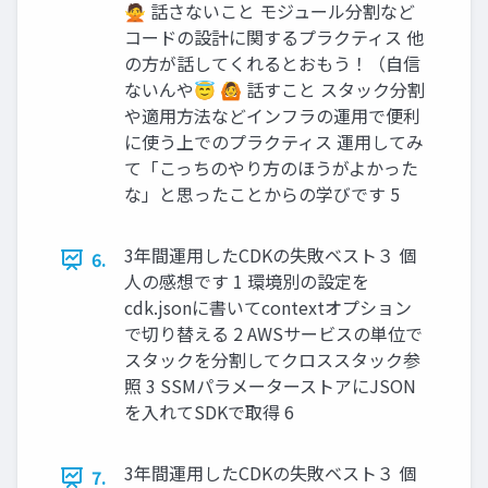
🙅 話さないこと モジュール分割など
コードの設計に関するプラクティス 他
の方が話してくれるとおもう！（自信
ないんや😇 🙆 話すこと スタック分割
や適用方法などインフラの運用で便利
に使う上でのプラクティス 運用してみ
て「こっちのやり方のほうがよかった
な」と思ったことからの学びです 5
3年間運用したCDKの失敗ベスト３ 個
6.
人の感想です 1 環境別の設定を
cdk.jsonに書いてcontextオプション
で切り替える 2 AWSサービスの単位で
スタックを分割してクロススタック参
照 3 SSMパラメーターストアにJSON
を入れてSDKで取得 6
3年間運用したCDKの失敗ベスト３ 個
7.