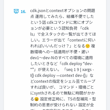
cdk.jsonとcontextオプションの問題
16.
点 運用してみたら、結構不便でした
という話 cdkコマンドに常にオプシ
ョンが必要という認知負荷 「cdk
ls」で全スタックの一覧が出てきてほ
しい。エラーが出て「contextに何い
れればいいんだっけ？」となる🙁 複
数環境への一括適用が不便・遅い
dev1〜dev-Nのすべての環境に適用
したいときなど「cdk deploy “dev-
*”」が使えない。 「seq 1 9 | xargs -
I{} cdk deploy —context dev-{}」な
どcontextの指定をシェル芸でループ
すれば良いが、 コマンド・環境ごと
にsynthされるので無駄に時間がかか
る😩 設定修正時に、TSの型補完・型
制約の恩恵が受けられない 設定が全