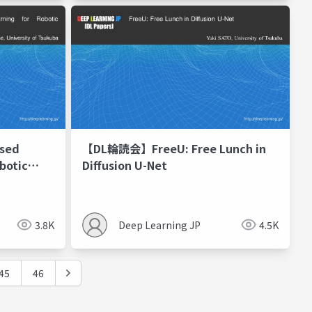
sed
【DL輪読会】FreeU: Free Lunch in
botic
Diffusion U-Net
3.8K
Deep Learning JP
4.5K
45
46