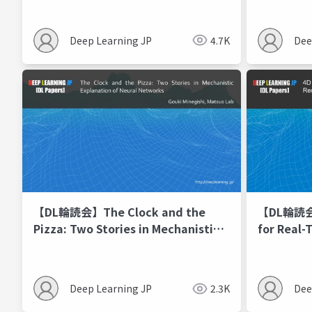
Deep Learning JP
4.7K
Dee
【DL輪読会】The Clock and the
【DL輪読会】
Pizza: Two Stories in Mechanistic
for Real-
Explanation of Neural Networks
Renderin
Deep Learning JP
2.3K
Dee