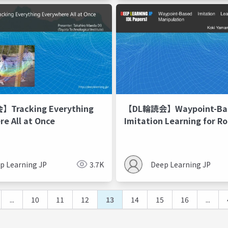
Tracking Everything
【DL輪読会】Waypoint-Ba
e All at Once
Imitation Learning for Ro
Manipulation
p Learning JP
3.7K
Deep Learning JP
...
10
11
12
13
14
15
16
...