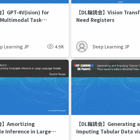
GPT-4V(ision) for
【DL輪読会】Vision Transf
 Multimodal Task
Need Registers
from Human
ation
p Learning JP
4.9K
Deep Learning JP
Amortizing
【DL輪読会】Generating a
le Inference in Large
Imputing Tabular Data vi
 Models
Diffusion and Flow-based