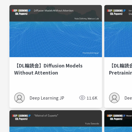
【DL輪読会】Diffusion Models
【DL輪読会】
Without Attention
Pretraini
Beyond D
Deep Learning JP
11.6K
Dee