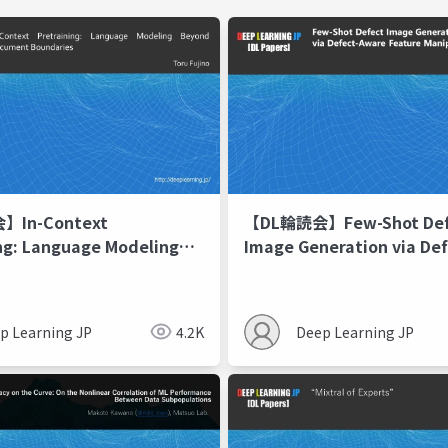
In-Context
【DL輪読会】Few-Shot Def
ng: Language Modeling
Image Generation via Def
ocument Boundaries
Aware Feature Manipulat
p Learning JP
4.2K
Deep Learning JP