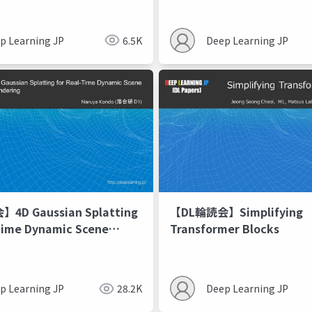
Gradient-Boosted Trees
p Learning JP
6.5K
Deep Learning JP
4D Gaussian Splatting
【DL輪読会】Simplifying
Time Dynamic Scene
Transformer Blocks
g
p Learning JP
28.2K
Deep Learning JP