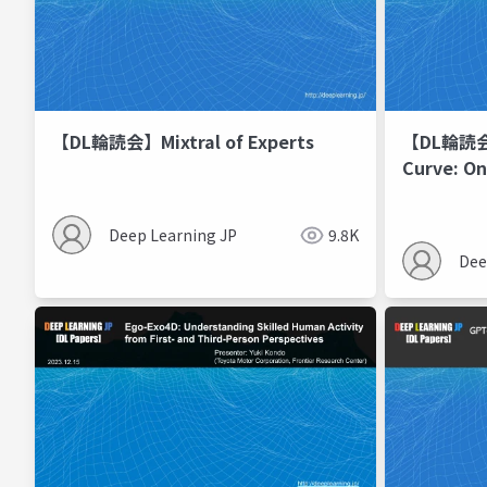
【DL輪読会】Mixtral of Experts
【DL輪読会】
Curve: On
Correlati
Between 
Deep Learning JP
9.8K
Dee