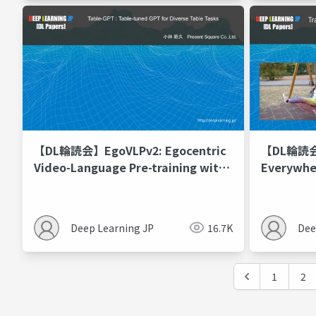
【DL輪読会】EgoVLPv2: Egocentric
【DL輪読会】
Video-Language Pre-training with
Everywher
Fusion in the Backbone
Deep Learning JP
16.7K
Dee
1
2