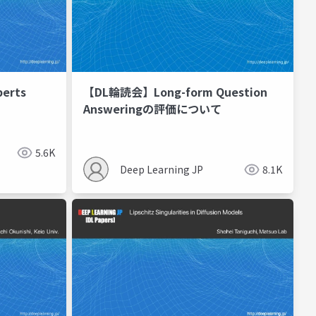
erts
【DL輪読会】Long-form Question
Answeringの評価について
5.6K
Deep Learning JP
8.1K