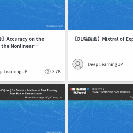
Accuracy on the
【DL輪読会】Mixtral of Exp
 the Nonlinear
on of ML Performance
Data Subpopulations
Deep Learning JP
p Learning JP
3.7K