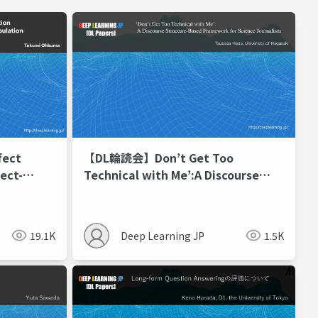
ect
【DL輪読会】Don’t Get Too
ect-
Technical with Me’:A Discourse
ion
Structure-Based Framework for
Science Journalism
19.1K
Deep Learning JP
1.5K