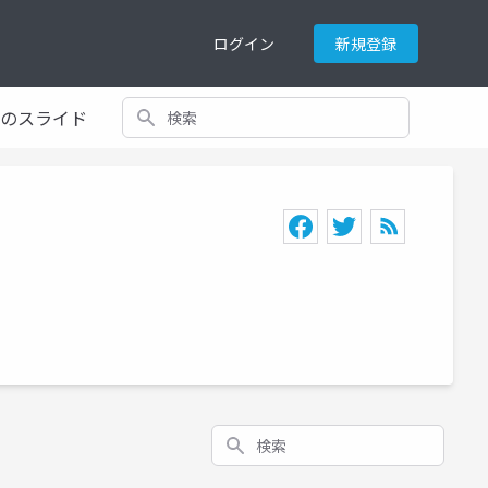
ログイン
新規登録
検索
てのスライド
検索