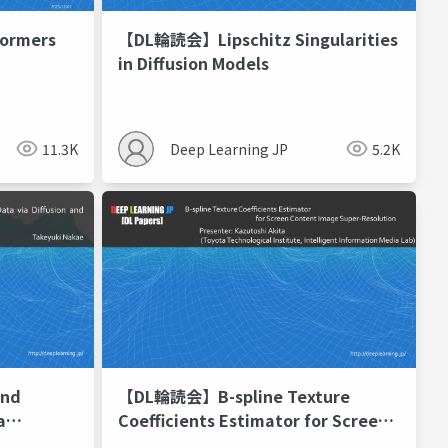
ormers
【DL輪読会】Lipschitz Singularities
in Diffusion Models
11.3K
Deep Learning JP
5.2K
nd
【DL輪読会】B-spline Texture
a
Coefficients Estimator for Screen
Content Image Super-Resolution