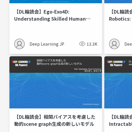
【DL輪読会】Ego-Exo4D:
【DL輪読会】
Understanding Skilled Human
Robotics:
Activity from First- and Third-
Planning
Person Perspectives
Demonstr
Deep Learning JP
13.3K
Dee
【DL輪読会】相関バイアスを考慮した
【DL輪読会】
動的scene graph生成の新しいモデル
Intractab
Language