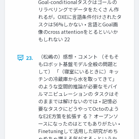
Goal-conditionalタスクはゴールの
リラベリングでデータをたくさ ん作
れるが，OXEに言語条件付けされたタ
スクは56%しかない • 言語とGoal画
像のcross attentionをとるといいか
もしれない 22
（松嶋の）感想・コメント （そもそ
23.
もロボット基盤モデル全般の問題と
して） 「（寝室にいるときに）キッ
チンの冷蔵庫から水を取ってきて」
のような空間的推論が必要なモバイ
ルマニピュレーションの タスクはそ
のままでは解けないのでは • 記憶必
要なタスクにどうやってOctoのよう
なE2E方策を拡張す る？ オープンソ
ースになったのはとてもありがたい •
Finetuningして活用した研究がめち
ゃめちゃ増える気がする • というか