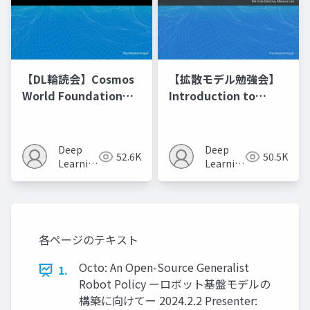
【DL輪読会】Cosmos
【拡散モデル勉強会】
World Foundation
Introduction to
Model Platform for
Diffusion Models
Physical AI
Deep
Deep
52.6K
50.5K
Learning
Learning
JP
JP
各ページのテキスト
Octo: An Open-Source Generalist
1.
Robot Policy ーロボット基盤モデルの
構築に向けてー 2024.2.2 Presenter: