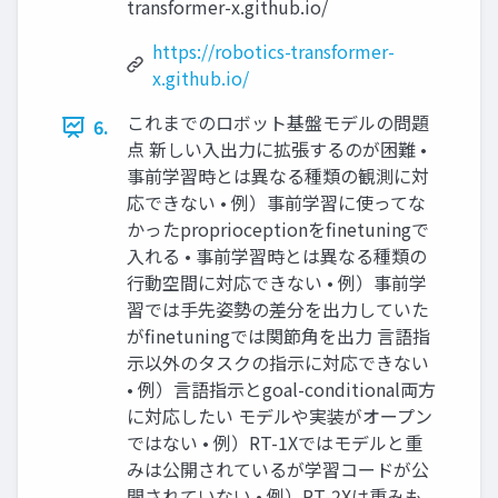
transformer-x.github.io/
https://robotics-transformer-
x.github.io/
これまでのロボット基盤モデルの問題
6.
点 新しい入出力に拡張するのが困難 •
事前学習時とは異なる種類の観測に対
応できない • 例）事前学習に使ってな
かったproprioceptionをfinetuningで
入れる • 事前学習時とは異なる種類の
行動空間に対応できない • 例）事前学
習では手先姿勢の差分を出力していた
がfinetuningでは関節角を出力 言語指
示以外のタスクの指示に対応できない
• 例）言語指示とgoal-conditional両方
に対応したい モデルや実装がオープン
ではない • 例）RT-1Xではモデルと重
みは公開されているが学習コードが公
開されていない • 例）RT-2Xは重みも