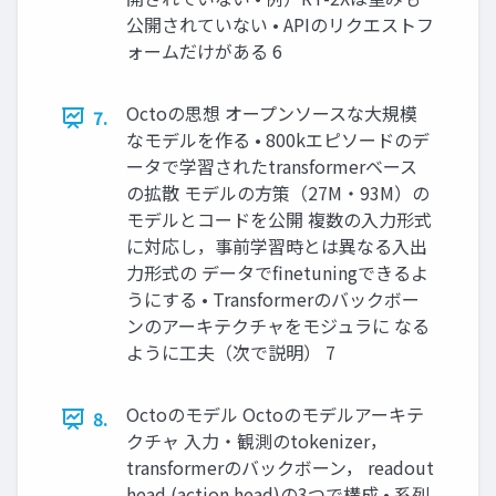
公開されていない • APIのリクエストフ
ォームだけがある 6
Octoの思想 オープンソースな大規模
7.
なモデルを作る • 800kエピソードのデ
ータで学習されたtransformerベース
の拡散 モデルの方策（27M・93M）の
モデルとコードを公開 複数の入力形式
に対応し，事前学習時とは異なる入出
力形式の データでfinetuningできるよ
うにする • Transformerのバックボー
ンのアーキテクチャをモジュラに なる
ように工夫（次で説明） 7
Octoのモデル Octoのモデルアーキテ
8.
クチャ 入力・観測のtokenizer，
transformerのバックボーン， readout
head (action head)の3つで構成 • 系列