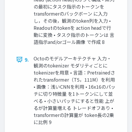
の最初にタスク指示のトークンを
transformerのバックボーン に入力
し，その後，観測のtoken列を入力 •
Readoutのtokenを action headで行
動に変換 • タスク指示のトークンは 言
語指示and/orゴール画像 で作成 8
Octoのモデルアーキテクチャ 入力・
9.
観測のtokenizer モダリティごとに
tokenizerを用意 • 言語：Pretrainedさ
れたtransformer（T5，111M）を利用
• 画像：浅いCNNを利用 • 16x16のパッ
チに切り特徴量 を1トークンにして並
べる • 小さいパッチにすると性能 上が
るが計算量増える トレードオフあり •
transformerの計算量が token長の2乗
に比例 9