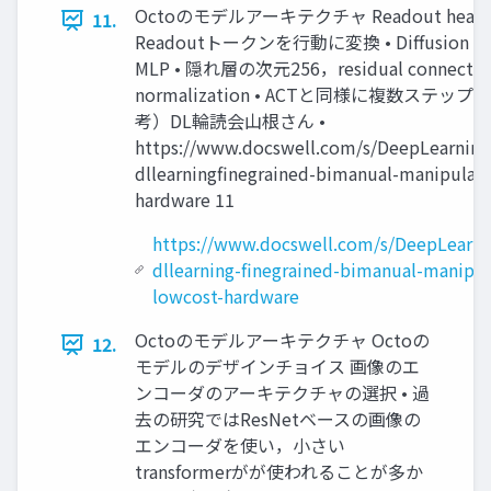
Octoのモデルアーキテクチャ Readout head (ac
11.
Readoutトークンを行動に変換 • Diffusion p
MLP • 隠れ層の次元256，residual connectio
normalization • ACTと同様に複数ステップ
考）DL輪読会山根さん •
https://www.docswell.com/s/DeepLearnin
dllearningfinegrained-bimanual-manipulat
hardware 11
https://www.docswell.com/s/DeepLearn
dllearning-finegrained-bimanual-manipul
lowcost-hardware
Octoのモデルアーキテクチャ Octoの
12.
モデルのデザインチョイス 画像のエ
ンコーダのアーキテクチャの選択 • 過
去の研究ではResNetベースの画像の
エンコーダを使い，小さい
transformerがが使われることが多か