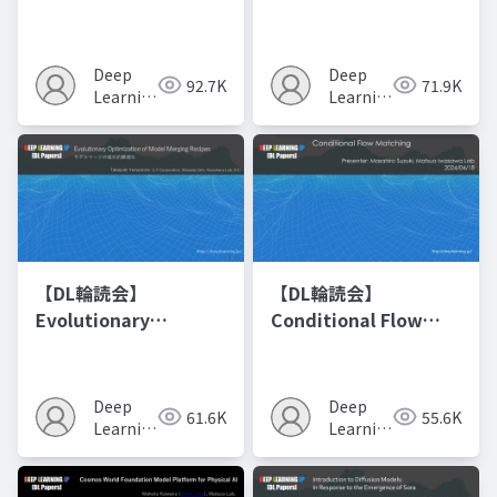
Networks
Deep
Deep
92.7K
71.9K
Learning
Learning
JP
JP
【DL輪読会】
【DL輪読会】
Evolutionary
Conditional Flow
Optimization of
Matching
Model Merging
Recipes モデルマージ
Deep
Deep
61.6K
55.6K
の進化的最適化
Learning
Learning
JP
JP