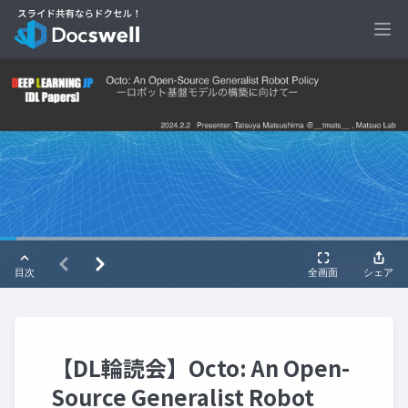
Ope
【DL輪読会】Octo: An Open-
Source Generalist Robot