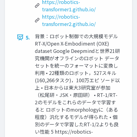
https://robotics-
transformer1.github.io/
https://robotics-
transformer2.github.io/
背景：ロボット制御での大規模モデル
5.
RT-X/Open X-Embodiment (OXE)
dataset Google Deepmindと世界21研
究機関がオフラインのロボット データ
セットを統一のフォーマットに変換し
利用 • 22種類のロボット，527スキル
(160,266タスク)，100万エピ ソード以
上 • 日本からは東大3研究室が参加
（松尾研・JSK・原田研） • RT-1/RT-
2のモデルをこれらのデータで学習す
ると ロボットのmorphologyに（ある
程度）汎化するモデルが得られた • 個
別のデータで学習したRT-1/2よりも良
い性能 5 https://robotics-