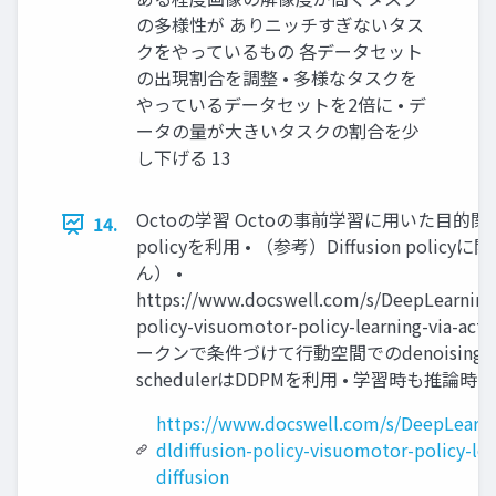
の多様性が ありニッチすぎないタス
クをやっているもの 各データセット
の出現割合を調整 • 多様なタスクを
やっているデータセットを2倍に • デ
ータの量が大きいタスクの割合を少
し下げる 13
Octoの学習 Octoの事前学習に用いた目的関数 Acti
14.
policyを利用 • （参考）Diffusion poli
ん） •
https://www.docswell.com/s/DeepLearning
policy-visuomotor-policy-learning-via-act
ークンで条件づけて行動空間でのdenoisingとし
schedulerはDDPMを利用 • 学習時も推論時も20 di
https://www.docswell.com/s/DeepLearn
dldiffusion-policy-visuomotor-policy-lea
diffusion