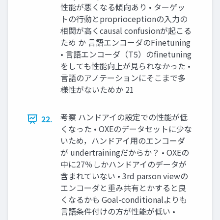
性能が悪くなる傾向あり • ターゲッ
トの行動とproprioceptionの入力の
相関が高くcausal confusionが起こる
ため か 言語エンコーダのFinetuning
• 言語エンコーダ（T5）のfinetuning
をしても性能向上が見られなかった •
言語のアノテーションにそこまで多
様性がないためか 21
考察 ハンドアイの設定での性能が低
22.
くなった • OXEのデータセットに少な
いため，ハンドアイ用のエンコーダ
が undertrainingだからか？ • OXEの
中に27％しかハンドアイのデータが
含まれていない • 3rd parson viewの
エンコーダと重み共有とかすると良
くなるかも Goal-conditionalよりも
言語条件付けの方が性能が低い •