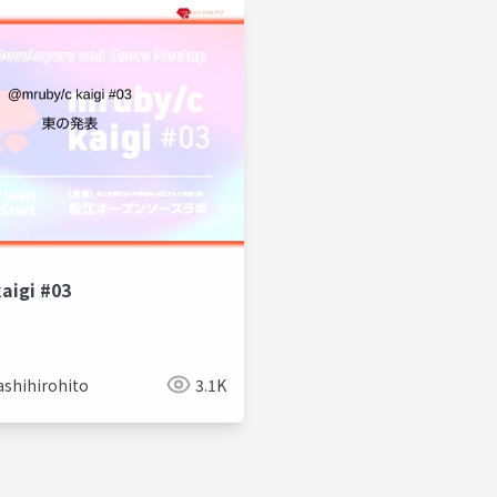
フレームワーク
aigi #03
ashihirohito
3.1K