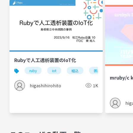
Rubyで人工透析装置のIoT化
ruby
iot
組込
医療
alone
mruby/c k
higashihirohito
1K
hig