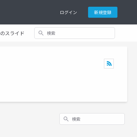
ログイン
新規登録
検索
てのスライド
検索