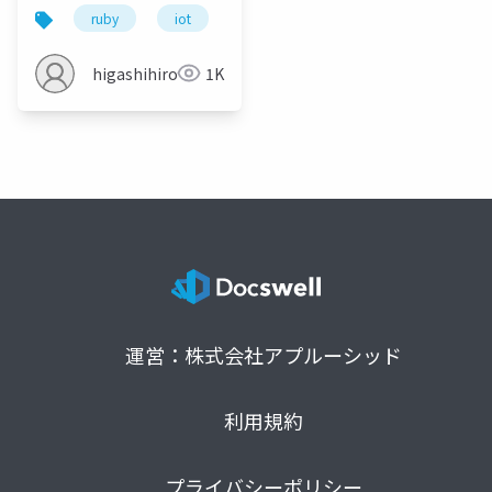
ruby
iot
組込
医療
aloneフレ
higashihirohito
1K
運営：株式会社アプルーシッド
利用規約
プライバシーポリシー