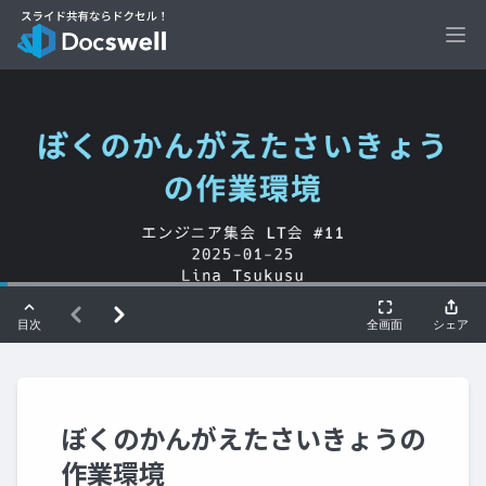
Ope
ぼくのかんがえたさいきょうの
作業環境