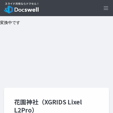
Ope
花園神社（XGRIDS Lixel
L2Pro）