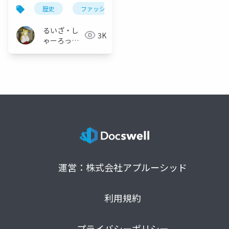
歴史
ファッション
vrchat
vrc
v
るいざ・し
3K
ゃーろっと
(Інокашираська,
Луiза-
шарлотта
Йосифівна)
運営：株式会社アプルーシッド
利用規約
プライバシーポリシー