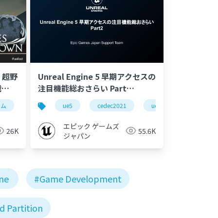
！超野
Unreal Engine 5 早期アクセスの
戦
注目機能総おさらい Part
2021
2【CEDEC 2021】
ーム
ng
ue-optimize
unreal fest extreme 2021 winter
ue5
ue-editor
cedec2021
unreal fest
ue-optimize
ue-indie
ue-
エピック ゲームズ
26K
55.6K
ジャパン
ne
#Game Development
d Partition