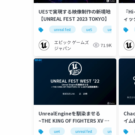
UE5で実現する映像制作の新境地
『Hi
【UNREAL FEST 2023 TOKYO】
ィッ
FES
unreal fest
ue5
ue-nongame
エピック ゲームズ
71.9K
ジャパン
UnrealEngineを馴染ませる
Cha
~THE KING OF FIGHTERS XV に
イム破
おける開発事例~【UNREAL
WES
ue4
unreal fest
unreal fest west 
FEST WEST ’22】