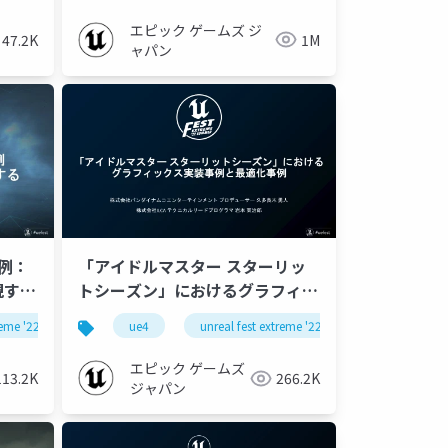
エピック ゲームズ ジ
1M
47.2K
ャパン
事例：
「アイドルマスター スターリッ
現する
トシーズン」におけるグラフィッ
'22
クス実装事例と最適化事例
treme '22 summer
ue4
unreal fest
unreal fest extreme '22 summer
ue-console
ue-optimize
unrea
【UNREAL FEST EXTREME '22
SUMMER】
エピック ゲームズ
113.2K
266.2K
ジャパン