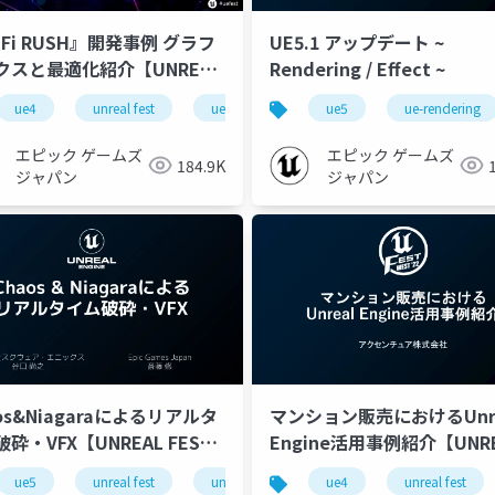
-Fi RUSH』開発事例 グラフ
UE5.1 アップデート ~
クスと最適化紹介【UNREAL
Rendering / Effect ~
T 2023 TOKYO】
ue4
ue-m&e
unreal fest
ue-sequencer
ue-rendering
ue-optimize
ue5
ue-optimize
ue-rendering
ue-rendering
unr
エピック ゲームズ
エピック ゲームズ
184.9K
ジャパン
ジャパン
os&Niagaraによるリアルタ
マンション販売におけるUnre
砕・VFX【UNREAL FEST
Engine活用事例紹介【UNR
T ’22】
FEST WEST ’22】
’22
ue5
ue-ui
unreal fest
ue-optimize
unreal fest west ’22
ue-environment
ue-optimize
ue4
unreal fest