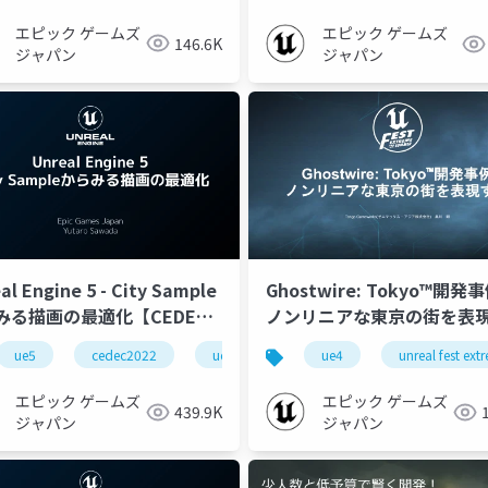
エピック ゲームズ
エピック ゲームズ
146.6K
ジャパン
ジャパン
al Engine 5 - City Sample
Ghostwire: Tokyo™開発
みる描画の最適化【CEDEC
ノンリニアな東京の街を表
2】
【UNREAL FEST EXTREME 
e-nongame
ue5
cedec2022
ue-beginner
ue-rendering
ue4
ue-optimize
unreal fest ex
SUMMER】
エピック ゲームズ
エピック ゲームズ
439.9K
ジャパン
ジャパン