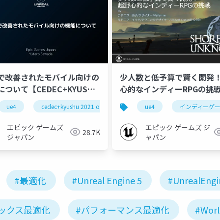
27で改善されたモバイル向けの
少人数と低予算で賢く開発
ついて【CEDEC+KYUSHU
心的なインディーRPGの挑
 ONLINE】
【UNREAL FEST EXTREME 
ue-optimize
ue4
cedec+kyushu 2021 online
ue-c++
ue-bp
ue-mobile
ue4
インディーゲ
ue-renderi
WINTER】
エピック ゲームズ
エピック ゲームズ ジ
28.7K
ジャパン
ャパン
#最適化
#Unreal Engine 5
#UnrealEngi
ックス最適化
#パフォーマンス最適化
#Worl