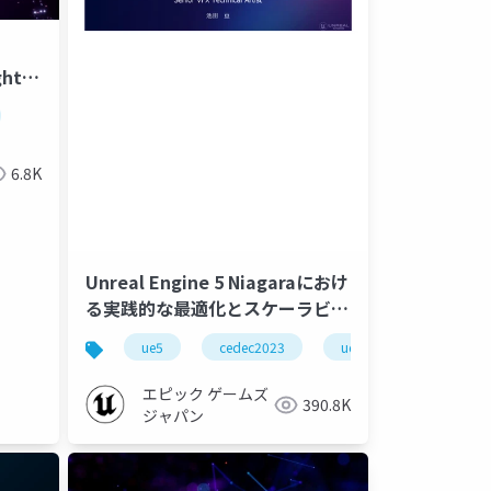
ghts
6.8K
Unreal Engine 5 Niagaraにおけ
る実践的な最適化とスケーラビリ
ティ【CEDEC 2023】
ue5
cedec2023
ue-optimize
ue-
エピック ゲームズ
390.8K
ジャパン