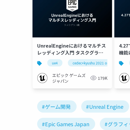
UnrealEngineにおけるマルチス
4.
レッディング入門 タスクグラフ
機能に
編【CEDEC+KYUSHU 2021
2021
ue4
cedec+kyushu 2021 online
ONLINE】
エピック ゲームズ
179K
ジャパン
#ゲーム開発
#Unreal Engine
#Epic Games Japan
#グラフィ