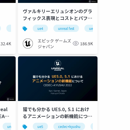
ヴァルキリーエリュシオンのグラ
フィックス表現とコストとパフォ
ーマンスの工夫【UNREAL FEST
eal fest 2023 tokyo
unreal fest 2023 tokyo
ue-effect
ue4
ue-console
unreal fest
ue-optimize
ue-rendering
ue-
WEST ’22】
エピック ゲームズ
132.4K
186.9K
ジャパン
猫でも分かる UE5.0, 5.1 におけ
al
るアニメーションの新機能につい
EAL
て【CEDEC+KYUSHU 2022】
ue-editor
ue-effect
ue5
cedec+kyushu
ue-physics
ue-animation
unreal fest west ’22
ue-nongame
ue-aec
ue-optimi