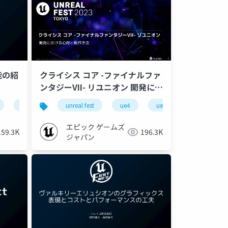
機能の紹
クライシス コア -ファイナルファ
ンタジーVII- リユニオン 開発にお
ける心得と制作手法【UNREAL
ue-rendering
ue-editor
unreal fest
ue-leveldesign
ue-dmx
ue4
ue-m&e
ue-mobile
ue-optimize
ue-optimize
ue-r
FEST 2023 TOKYO】
エピック ゲームズ
159.3K
196.3K
ジャパン