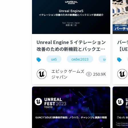
Unreal Engine 5 イテレーション
バー
改善のための新機能とバックエン
【U
ド技術紹介【CEDEC 2023】
ルライ
ue5
cedec2023
ue-editor
エピック ゲームズ
250.9K
ジャパン