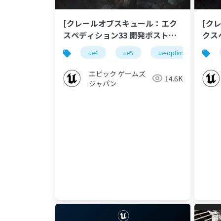
[クレールオブスキュール：エク
[ク
スペディション33 開発ポストモ
クス
ーテム]シーケンサーで”すべ
モー
ue4
ue5
ue-optimize
u
て”を作る
ナー
求め
エピック ゲームズ
14.6K
ジャパン