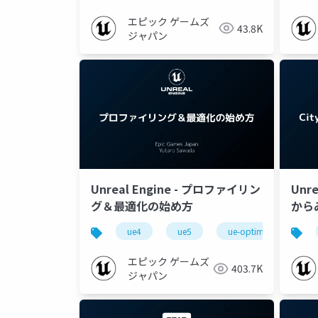
エピック ゲームズ
43.8K
ジャパン
Unreal Engine - プロファイリン
Unre
グ＆最適化の始め方
から
202
ue4
ue5
ue-optimize
u
エピック ゲームズ
403.7K
ジャパン