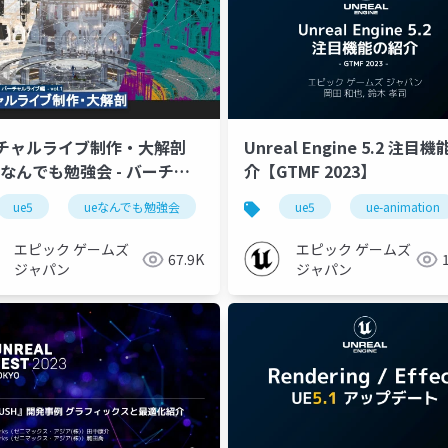
チャルライブ制作・大解剖
Unreal Engine 5.2 注目
Eなんでも勉強会 - バーチャ
介【GTMF 2023】
ブ編 - vol.1】
ue5
ue-optimize
ueなんでも勉強会
ue-environment
ue5
ue-animation
ue-optimize
エピック ゲームズ
エピック ゲームズ
67.9K
ジャパン
ジャパン