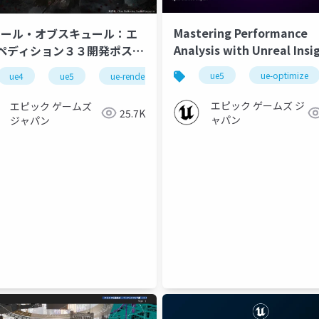
Mastering Performance
レール・オブスキュール：エ
Analysis with Unreal Insi
ペディション３３開発ポスト
[Unreal Fest Bali 2025]
テム]プログラマーとデザイ
ue5
ue-optimize
e-rendering
ue4
ue5
ue-rendering
ue-optimize
の理想のコラボレーションを
て
エピック ゲームズ ジ
エピック ゲームズ
25.7K
ャパン
ジャパン