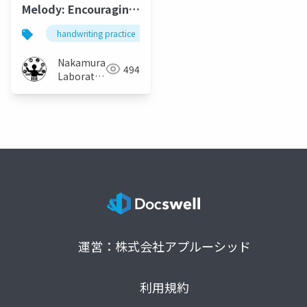
Melody: Encouraging
Accurate
handwriting practice
auditory feedback
handwrit
Handwriting Practice
with Sound
Nakamura
494
Feedback
Laboratory
(Meiji
University)
運営：株式会社アプルーシッド
利用規約