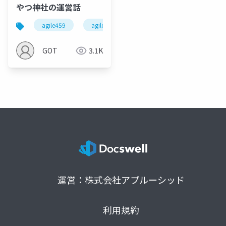
やつ神社の運営話
agile459
agile japan
oyatsu jinja
snack s
GOT
3.1K
運営：株式会社アプルーシッド
利用規約