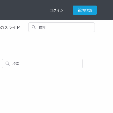
ログイン
新規登録
検索
てのスライド
検索