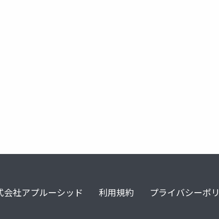
a
snack shrine
おやつ神社
式会社アプルーシッド
利用規約
プライバシーポ