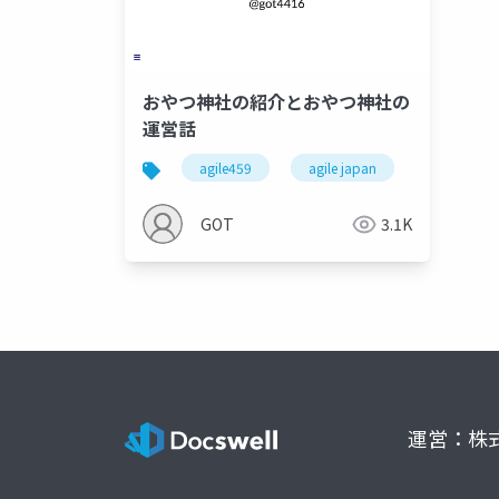
おやつ神社の紹介とおやつ神社の
運営話
agile459
agile japan
oyatsu jinj
GOT
3.1K
運営：株