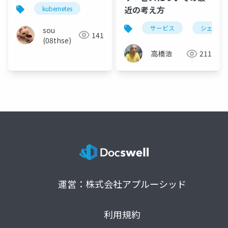
近の考え方
kubernetes
サービス
シェアリ
sou
141
(08thse)
高橋浩
211
運営：株式会社アプルーシッド
利用規約