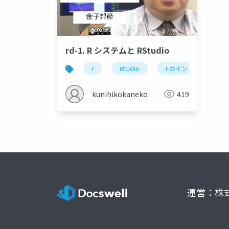
rd-1. R システムと RStudio
r
rstudio
r のインストール
kunihikokaneko
419
運営：株