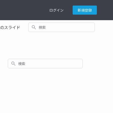
ログイン
新規登録
検索
てのスライド
検索