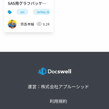
SAS用グラフパッケー
ジ「SAS Plotter」
sas
sankey diagram
mirrored histogram
筒香孝輔
9.2K
運営：株式会社アプルーシッド
利用規約