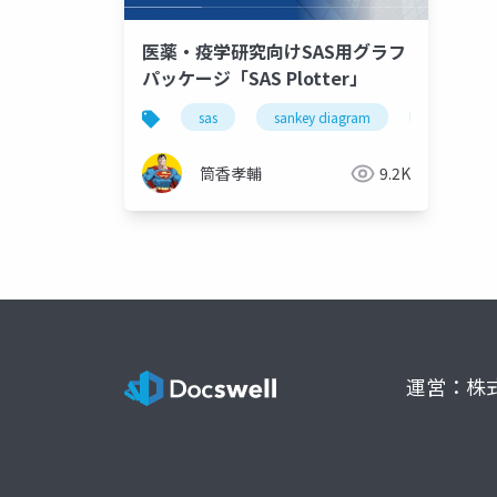
医薬・疫学研究向けSAS用グラフ
パッケージ「SAS Plotter」
sas
sankey diagram
mirrored h
筒香孝輔
9.2K
運営：株