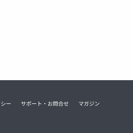
e plot
raincloud plot
multihistogram
リシー
サポート・お問合せ
マガジン