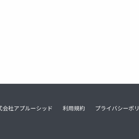
istogram
データビジュアライゼーション
2d-kde
ridgelin
式会社アプルーシッド
利用規約
プライバシーポ