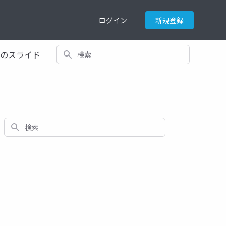
ログイン
新規登録
検索
てのスライド
検索