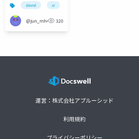
催再開に向けた各種取
devrel
xr
vr
ar
domcn
r
り組み
@jun_mh4g
320
運営：株式会社アプルーシッド
利用規約
プライバシーポリシー