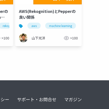
perの
AWS(Rekognition)とPepperの
h
良い関係
rekognition
aws
machine learning
iot
peppe
>100
山下光洋
>100
リシー
サポート・お問合せ
マガジン