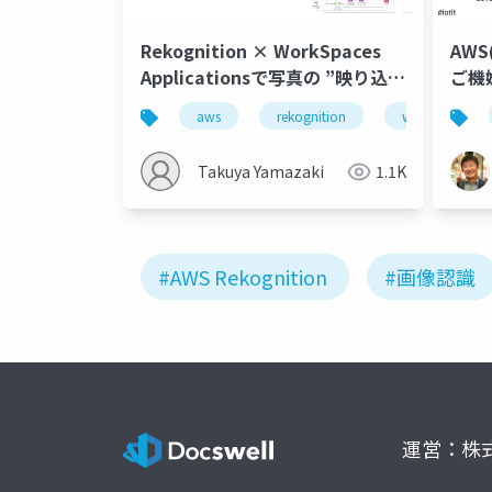
Rekognition × WorkSpaces
AWS(
Applicationsで写真の ”映り込
ご機
み” を守る
aws
rekognition
workspaces ap
Takuya Yamazaki
1.1K
#AWS Rekognition
#画像認識
運営：株