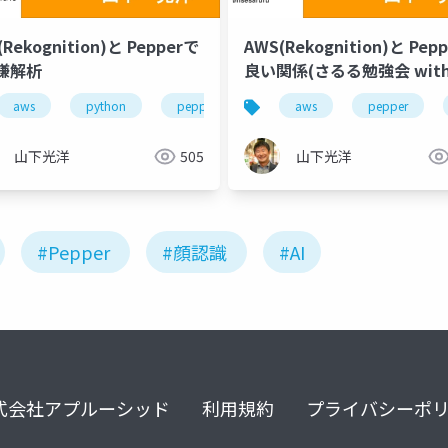
Rekognition)と Pepperで
AWS(Rekognition)と Pep
嫌解析
良い関係(さるる勉強会 wit
Serverworks様)
plications
aws
python
画像処理
pepper
rekognition
aws
pepper
山下光洋
505
山下光洋
#Pepper
#顔認識
#AI
式会社アプルーシッド
利用規約
プライバシーポ