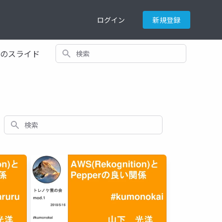
ログイン
新規登録
検索
てのスライド
検索