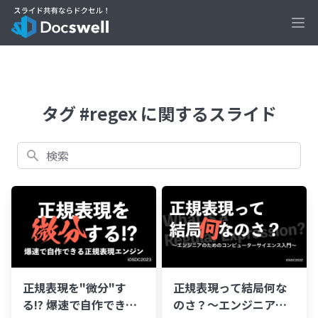
Ope
タグ #regex に関するスライド
検索
正規表現を"微分"す
正規表現って結局何な
る!? 爆速で自作できる
のさ？〜エンジニアの