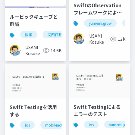
SwiftのObservation
フレームワークによる
ルービックキューブと
値の監視
群論
yumemi.grow
ios
数学
関西日曜数学友の会
USAMI
12K
Kosuke
USAMI
14.6K
Kosuke
Swift Testingによる
Swift Testingを活用
エラーのテスト
する
ios
yumemi.grow
ios
mobileact