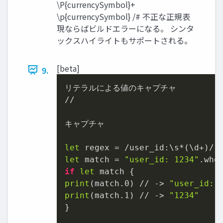
\P{currencySymbol}+
\p{currencySymbol} /# 不正な正規表
現ならばビルドエラーになる。 シンタ
ックスハイライトもサポートされる。
[beta]
9.
リテラルによる値のキャプチャ

//

キャプチャ

let
let
 match = 
"user_id: 1234"
if
let
print
(match.0) // -> 
"user_id: 
print
(match.1) // -> 
"1234"
}
