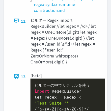
regex-syntax-run-time-
construction.md
ビルダー Regex import
11.
RegexBuilder //let regex = /\d+/ let
regex = OneOrMore(.digit) let regex
= Regex { OneOrMore(.digit) } //let
regex = /user_id:\s*\d+/ let regex =
Regex { "user_id:"
ZeroOrMore(.whitespace)
OneOrMore(.digit) }
[beta]
12.
import
 RegexBuilder

"Test Suite '"
/[a-zA-Z][a-zA-Z0
-9