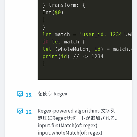
} transform: {

Int(
$0
)

}

let
 match = 
"user_id: 1234"
if
let
let
 (wholeMatch, 
id
print
(
id
) // -> 1234

}

を使う Regex
15.
Regex-powered algorithms 文字列
16.
処理にRegexサポートが追加される。
input.firstMatch(of: regex)
input.wholeMatch(of: regex)