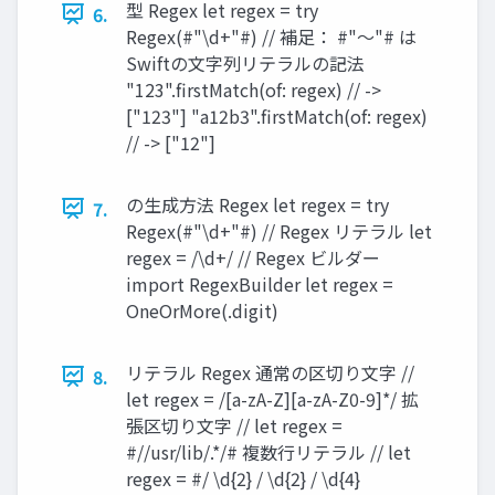
型 Regex let regex = try
6.
Regex(#"\d+"#) // 補足： #"〜"# は
Swiftの文字列リテラルの記法
"123".firstMatch(of: regex) // ->
["123"] "a12b3".firstMatch(of: regex)
// -> ["12"]
の生成方法 Regex let regex = try
7.
Regex(#"\d+"#) // Regex リテラル let
regex = /\d+/ // Regex ビルダー
import RegexBuilder let regex =
OneOrMore(.digit)
リテラル Regex 通常の区切り文字 //
8.
let regex = /[a-zA-Z][a-zA-Z0-9]*/ 拡
張区切り文字 // let regex =
#//usr/lib/.*/# 複数行リテラル // let
regex = #/ \d{2} / \d{2} / \d{4}