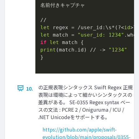
名前付きキャプチャ

let
 regex = /user_id:\s*(?<
id
let
 match = 
"user_id: 1234"
if
let
print
(match.id) // -> 
"1234"
}

の正規表現シンタックス Swift Regex 正規
10.
表現は環境によって細かいシンタックスの
差異がある。 SE-0355 Regex syntax ベー
スの文法 : PCRE 2 / Oniguruma / ICU /
.NET Unicodeをサポートする。
https://github.com/apple/swift-
evolution/blob/main/proposals/0355-