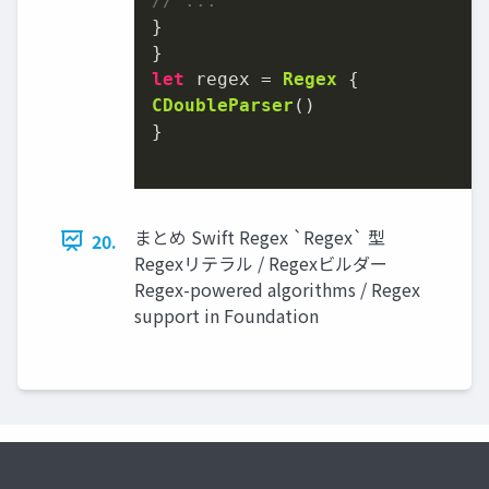
// ...
}

let
 regex 
=
Regex
CDoubleParser
()

}

まとめ Swift Regex `Regex` 型
20.
Regexリテラル / Regexビルダー
Regex-powered algorithms / Regex
support in Foundation