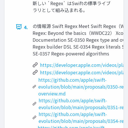
新しい `Regex` はSwiftの標準ライブ
ラリとして組み込まれる。
の情報源 Swift Regex Meet Swift Regex（WW
4.
Regex: Beyond the basics（WWDC22） Xcode 
Documentation SE-0350 Regex type and ove
Regex builder DSL SE-0354 Regex literals SE
SE-0357 Regex-powered algorithms
https://developer.apple.com/videos/pl
https://developer.apple.com/videos/pl
https://github.com/apple/swift-
evolution/blob/main/proposals/0350-rege
overview.md
https://github.com/apple/swift-
evolution/blob/main/proposals/0351-reg
https://github.com/apple/swift-
evolution/blob/main/proposals/0354-rege
https://github.com/apple/swift-