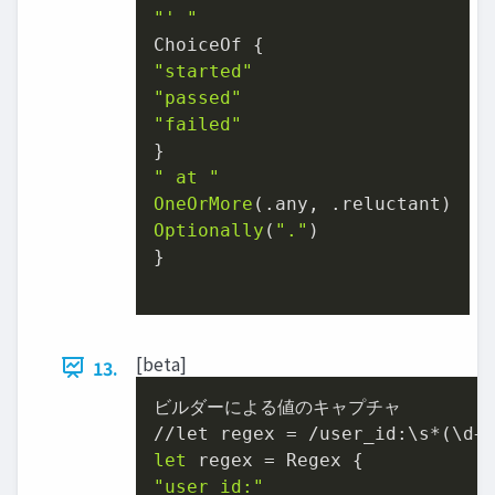
"' "
"started"
"passed"
"failed"
" at "
OneOrMore
Optionally
(
"."
)

}

[beta]
13.
ビルダーによる値のキャプチャ

let
"user_id:"