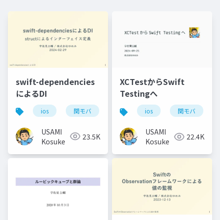
swift-dependencies
XCTestからSwift
によるDI
Testingへ
ios
関モバ
ios
関モバ
USAMI
USAMI
23.5K
22.4K
Kosuke
Kosuke