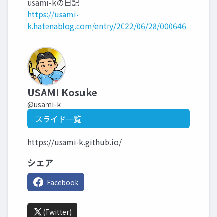
usami-kの日記
https://usami-
k.hatenablog.com/entry/2022/06/28/000646
USAMI Kosuke
@usami-k
スライド一覧
https://usami-k.github.io/
シェア
Facebook
(Twitter)