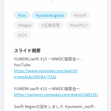
#ios
#yumemi.grow
#Swift
#Regex
#正規表現
#Swift5.7
#iOS
スライド概要
YUMEMI.swift #15 〜WWDC復習会〜 -
YouTube
https://www.youtube.com/watch?
v=evzAzkcIX6Y&t=732s
YUMEMI.swift #15 〜WWDC復習会〜
https://yumemi.connpass.com/event/248135/
Swift Regexの話をしました #yumemi_swift -