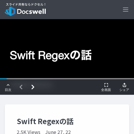
Ope
Swift Regexの話
2.5K Views
June 27, 22