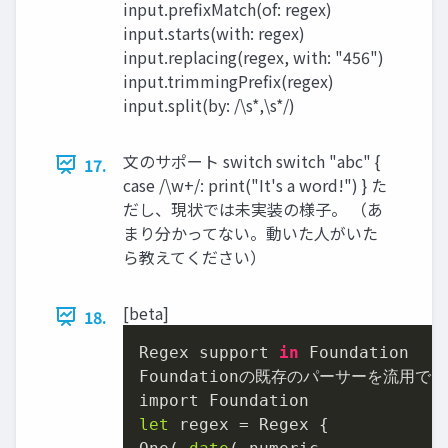
input.prefixMatch(of: regex)
input.starts(with: regex)
input.replacing(regex, with: "456")
input.trimmingPrefix(regex)
input.split(by: /\s*,\s*/)
文のサポート switch switch "abc" {
17.
case /\w+/: print("It's a word!") } た
だし、現状では未実装の様子。 （あ
まり分かってない。動いた人がいた
ら教えてください）
[beta]
18.
Regex support 
in
 Foundation

Foundationの既存のパーサーを流用でき
let
 regex = Regex {
