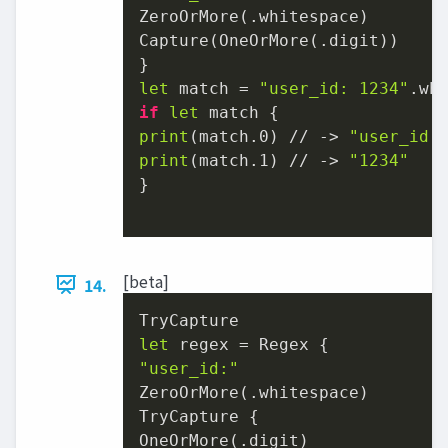
ZeroOrMore(.whitespace)

Capture(OneOrMore(.digit))

let
 match = 
"user_id: 1234"
if
let
print
(match.0) // -> 
"user_id:
print
(match.1) // -> 
"1234"
}

[beta]
14.
let
"user_id:"
ZeroOrMore(.whitespace)

TryCapture {

OneOrMore(.digit)
