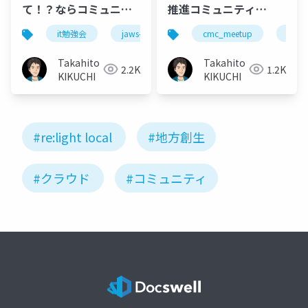
て！？ならコミュニテ
推進コミュニティ
ィを作ればいいじゃな
「re:light local」
it勉強会
jaws-ug
コミュニティ
cmc_meetup
コミ
い！ 地方版
@CMC_Meetup 仙台
CCoE「re:light
Vol.2
Takahito
Takahito
2.2K
1.2K
local」の取り組みとそ
KIKUCHI
KIKUCHI
の未来@JAWS DAYS
2025(2025.3.1)
#re:light local
#地方創生
#クラウド
#コミュニティ