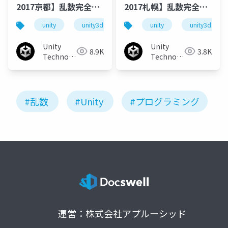
2017京都】乱数完全マ
2017札幌】乱数完全マ
スター 京都編
スター
unity
unity3d
random number
unity
unity3d
乱数
Unity
Unity
8.9K
3.8K
Technologies
Technologies
Japan
Japan
#乱数
#Unity
#プログラミング
運営：株式会社アプルーシッド