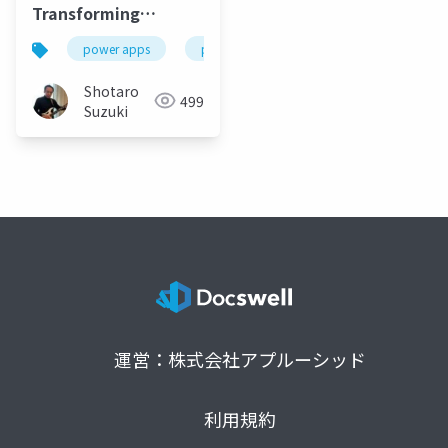
Transforming
Business
power apps
power automate
power bi
Applications with
Fusion Development
Shotaro
499
Suzuki
運営：株式会社アプルーシッド
利用規約