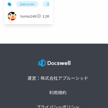
野・占冠・中富良野・
phpcondo
北海道
上川
富良野
東川・東神楽・旭川編
tomio2480
3.2K
運営：株式会社アプルーシッド
利用規約
プライバシーポリシー