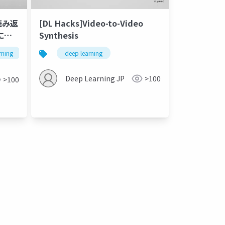
読み返
[DL Hacks]Video-to-Video
に関
Synthesis
rning
manga
deep learning
rereading
Deep Learning JP
>100
>100