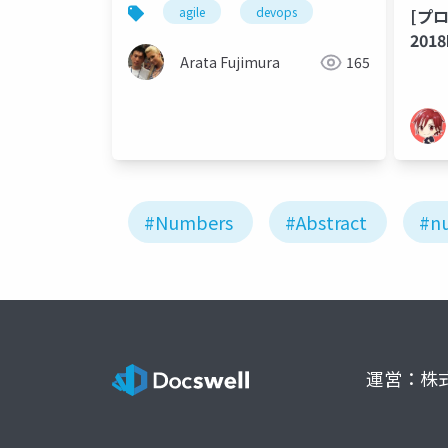
agile
devops
[プ
20
20
Arata Fujimura
165
#Numbers
#Abstract
#n
運営：株