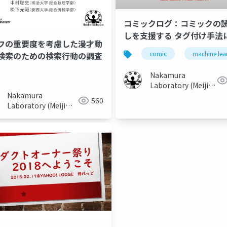
コミックログ：コミックの
しを支援する タグ付け手法
フの重要度を考慮した漫才動
する検討
comic
machine lea
検索のための検索行動の調査
Nakamura
Laboratory (Meiji
Nakamura
University)
560
Laboratory (Meiji
University)