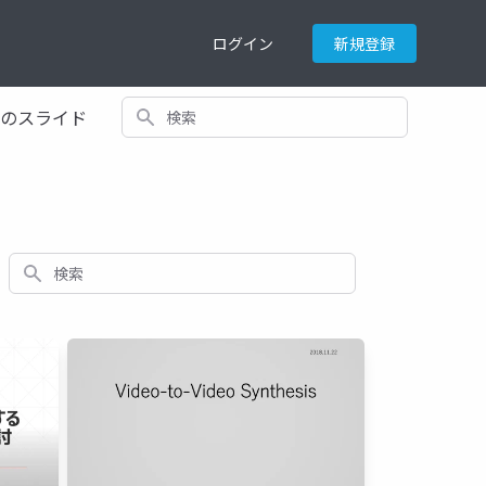
ログイン
新規登録
検索
てのスライド
検索