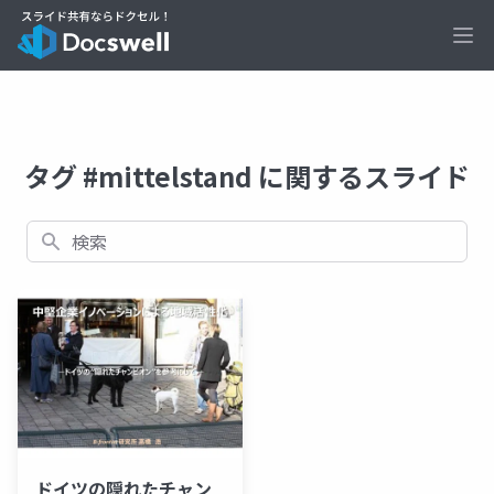
Ope
タグ #mittelstand に関するスライド
検索
ドイツの隠れたチャン