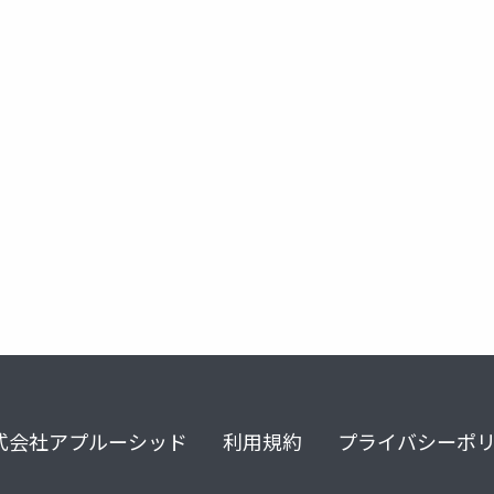
企業 地域活性化
メタ組織デザイン
ドイツ型経営
ビジネスサ
式会社アプルーシッド
利用規約
プライバシーポ