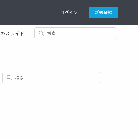
ログイン
新規登録
検索
てのスライド
検索