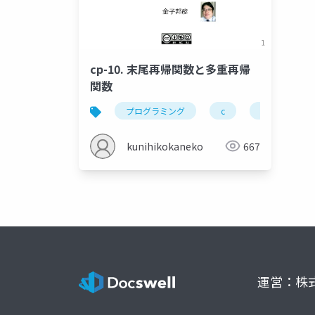
cp-10. 末尾再帰関数と多重再帰
関数
プログラミング
c
末尾再帰
kunihikokaneko
667
運営：株