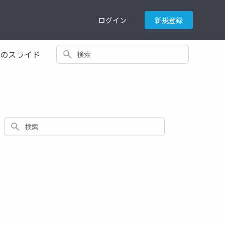
ログイン
新規登録
検索
てのスライド
検索