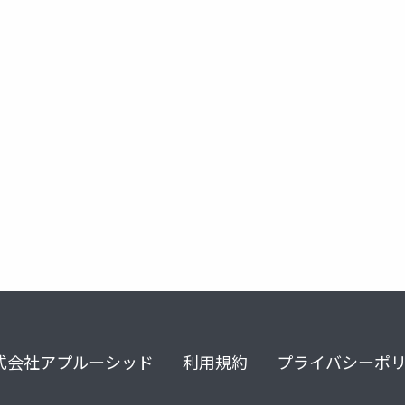
フィボナッチ数列
mccarthy の91関数
ackermann関数
式会社アプルーシッド
利用規約
プライバシーポ