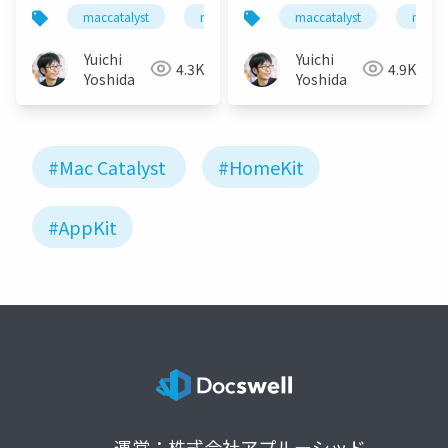
HomeKitアプリを開発
maccatalyst
macos
swift
maccatalyst
homekit
maco
するために
Yuichi
Yuichi
4.3K
4.9K
Yoshida
Yoshida
#Mac Catalyst
#HomeKit
#AppKit
運営：株式会社アプルーシッド