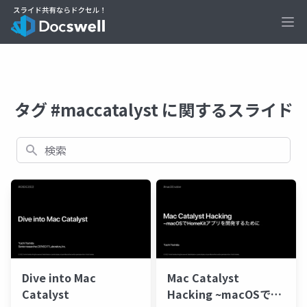
Ope
タグ #maccatalyst に関するスライド
検索
Dive into Mac
Mac Catalyst
Catalyst
Hacking ~macOSで