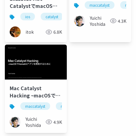
CatalystでmacOS用
maccatalyst
maco
アプリを作る
ios
catalyst
macos
Yuichi
4.3K
Yoshida
itok
6.8K
Mac Catalyst
Hacking ~macOSで
HomeKitアプリを開発
maccatalyst
macos
swift
homekit
するために
Yuichi
4.9K
Yoshida