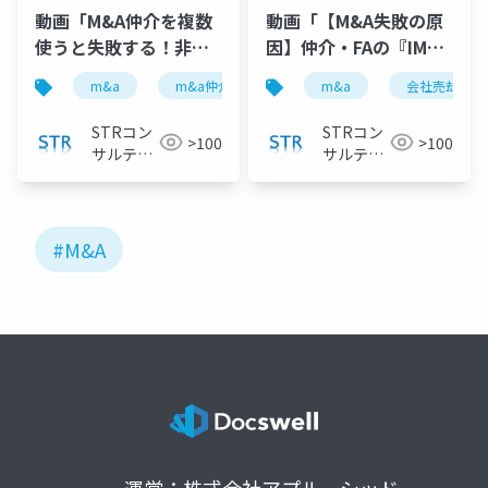
動画「M&A仲介を複数
動画「【M&A失敗の原
使うと失敗する！非専
因】仲介・FAの『IM』
任がダメな理由と専任
では会社の魅力が伝わ
m&a
m&a仲介
fa
m&a
非専任
会社売却
専任契
のリスクの防ぎ方」で
らない！公認会計士が
投影したスライド
解説」で投影したスラ
STRコン
STRコン
>100
>100
イド
サルティ
サルティ
ング
ング
#M&A