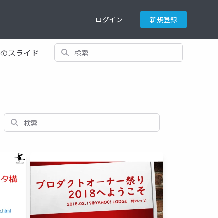
ログイン
新規登録
検索
てのスライド
検索