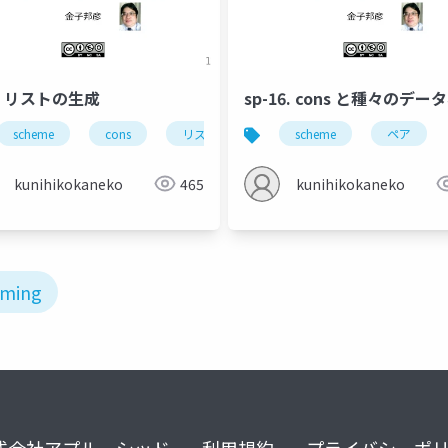
7. リストの生成
sp-16. cons と種々のデー
first
scheme
rest
cons
empty?
リストの生成
scheme
ペア
kunihikokaneko
465
kunihikokaneko
ming