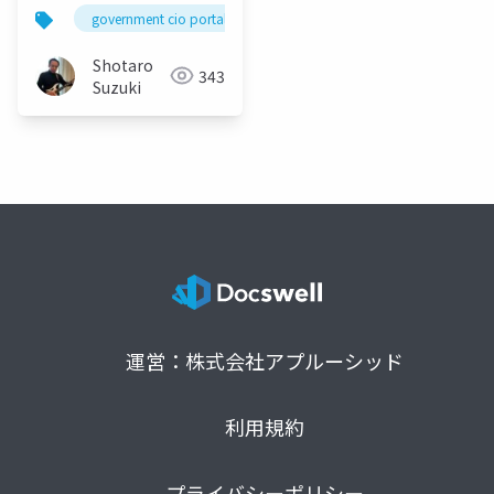
keynote
government cio portal
cio
elastic
elastic
Shotaro
343
Suzuki
運営：株式会社アプルーシッド
利用規約
プライバシーポリシー