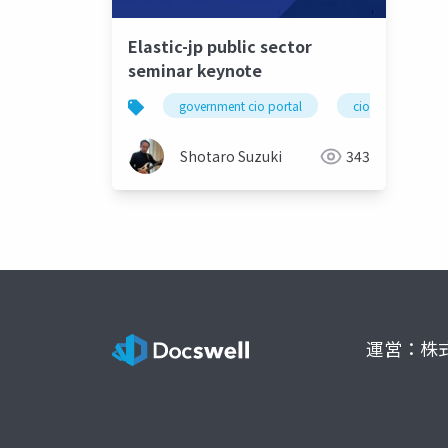
Elastic-jp public sector
seminar keynote
government cio portal
cio
elast
Shotaro Suzuki
343
運営：株