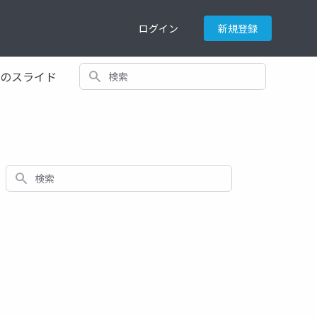
ログイン
新規登録
検索
てのスライド
検索