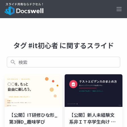
Ope
タグ #it初心者 に関するスライド
検索
【公開】IT研修ひな形_
【公開】新人未経験文
第3弾D_趣味学び
系非ＩＴ卒学生向け 超