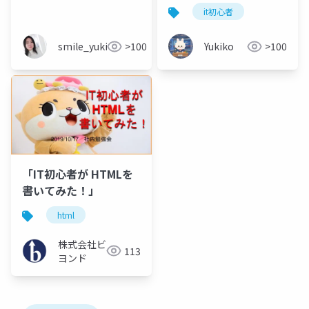
初心者向け テストエビ
it初心者
デンスのまとめ方（※
趣味枠）
smile_yukiko_it
>100
Yukiko
>100
「IT初心者が HTMLを
書いてみた！」
html
株式会社ビ
113
ヨンド