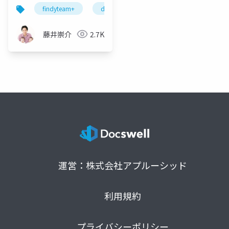
み
findyteam+
develop
performance
engin
藤井崇介
2.7K
運営：株式会社アプルーシッド
利用規約
プライバシーポリシー