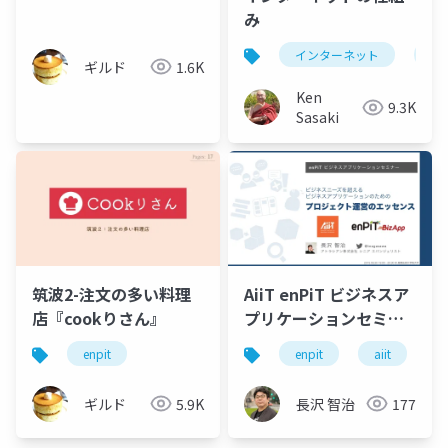
ンターが教える側とし
み
て向き合うために～
インターネット
int
ギルド
1.6K
Ken
9.3K
Sasaki
筑波2-注文の多い料理
AiiT enPiT ビジネスア
店『cookりさん』
プリケーションセミナ
ー資料
enpit
enpit
aiit
ギルド
5.9K
長沢 智治
177