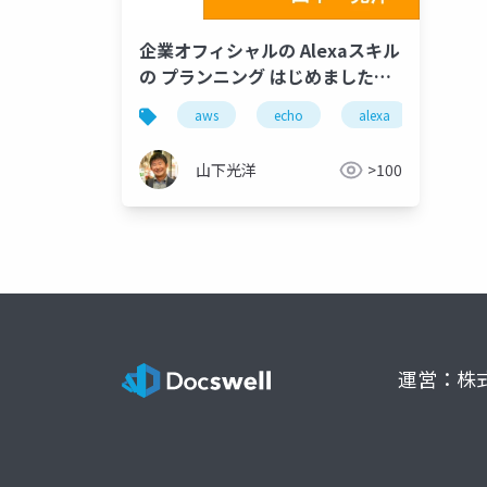
企業オフィシャルの Alexaスキル
の プランニング はじめました
(Master Cloud 11)
aws
echo
alexa
山下光洋
>100
運営：株