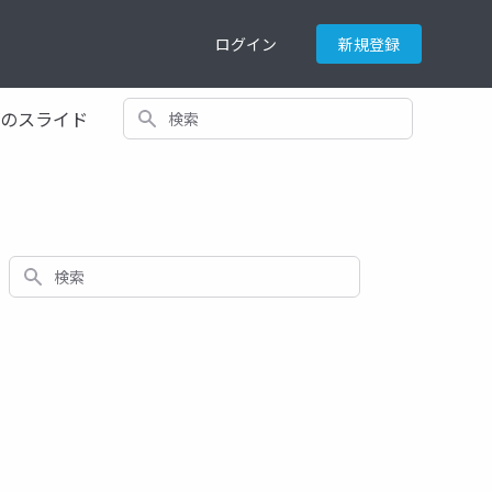
ログイン
新規登録
検索
てのスライド
検索